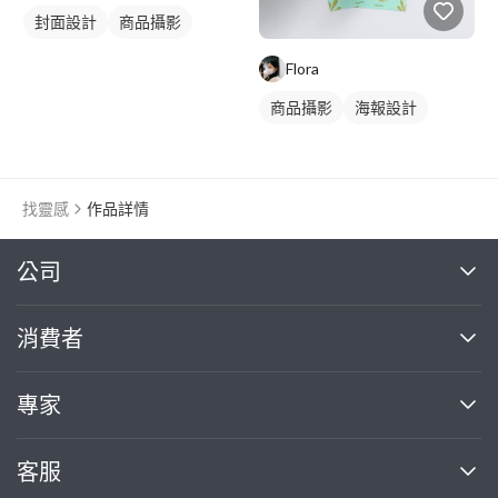
封面設計
商品攝影
Flora
商品攝影
海報設計
找靈感
作品詳情
繼續完成
公司
關於我們
消費者
找專家(0)
買服務(0)
媒體報導
買服務
專家
部落格
如何使用PRO360
加入我們
案件中心
客服
熱門服務