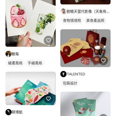
劉曉天當代影像（天象有限公司）
食物情境照
美食產品照
商品攝影
敏每
繪畫風格
手繪風格
寫實畫風
食物插圖
TALENTED
包裝設計
蔡博凱