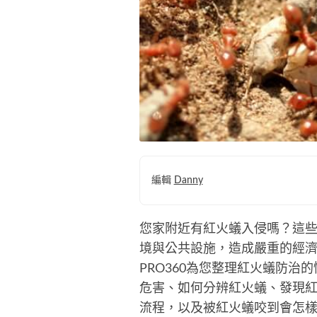
編輯
Danny
您家附近有紅火蟻入侵嗎？這
境與公共設施，造成嚴重的經
PRO360為您整理紅火蟻防
危害、如何分辨紅火蟻、發現
流程，以及被紅火蟻咬到會怎