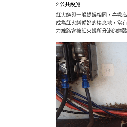
2.公共設施
紅火蟻與一般螞蟻相同，喜歡
成為紅火蟻偏好的棲息地，當
力線路會被紅火蟻所分泌的蟻