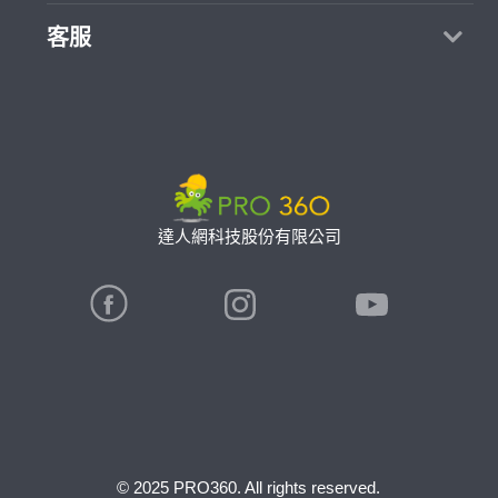
如何找專家
加入我們
找案件
客服
熱門服務
合作提案
成為專家
所有服務
客服中心
聯絡我們
如何接案
價格行情
使用條款
專家指南
專業知識
隱私權政策
推廣服務
專家目錄
信任與保障
達人網科技股份有限公司
卓越專家
在地專家推薦
公告
特約專家
關鍵字搜尋
勞健保專區
© 2025 PRO360. All rights reserved.