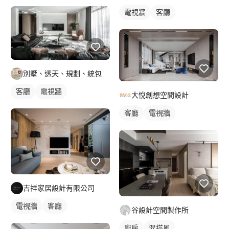
電視牆
客廳
別墅、透天、規劃、統包
客廳
電視牆
大悅創想空間設計
客廳
電視牆
吉祥家居設計有限公司
電視牆
客廳
谷設計空間製作所
廚房
混搭風