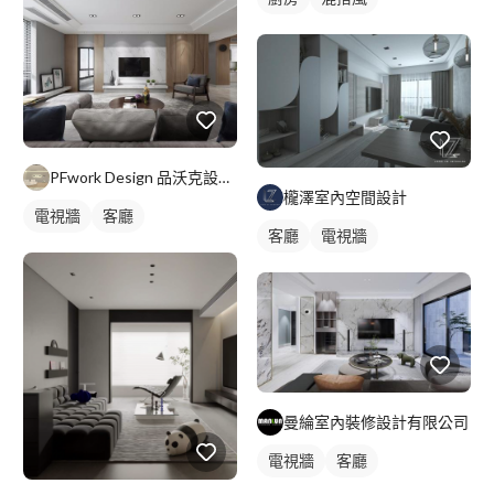
PFwork Design 品沃克設計 l 工程 安信建築經理屢約保證
櫳澤室內空間設計
電視牆
客廳
客廳
電視牆
曼綸室內裝修設計有限公司
電視牆
客廳