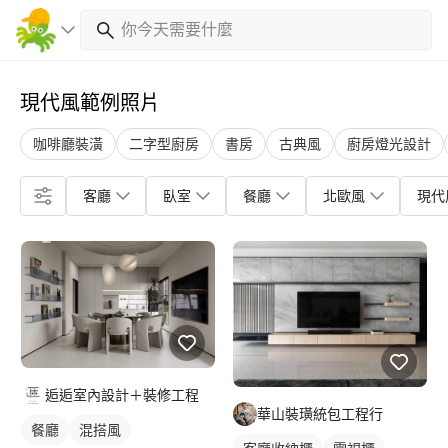
現代風範例照片
咖啡廳裝潢
二字型廚房
書房
古典風
廚房燈光設計
客廳
臥室
餐廳
北歐風
現代
逅逅室內設計＋裝修工程
華山裝璜統包工程行
餐廳
混搭風