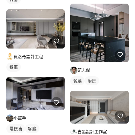
費洛奇設計工程
餐廳
范志傑
餐廳
廚房
小幫手
電視牆
客廳
吉墨設計工作室