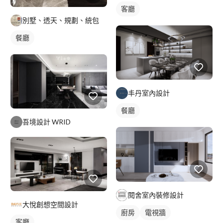
客廳
別墅、透天、規劃、統包
餐廳
丰丹室內設計
餐廳
吾境設計 WRID
閱舍室內裝修設計
大悅創想空間設計
廚房
電視牆
客廳