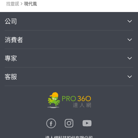
找靈感
現代風
繼續完成
公司
關於我們
消費者
找專家(0)
買服務(0)
媒體報導
買服務
專家
部落格
如何使用PRO360
加入我們
案件中心
客服
熱門服務
投資人關係
成為專家
所有服務
客服中心
合作提案
如何接案
價格行情
使用條款
聯絡我們
專家指南
專家目錄
信任與保障
推廣服務
在地專家推薦
隱私權政策
卓越專家
達人網科技股份有限公司