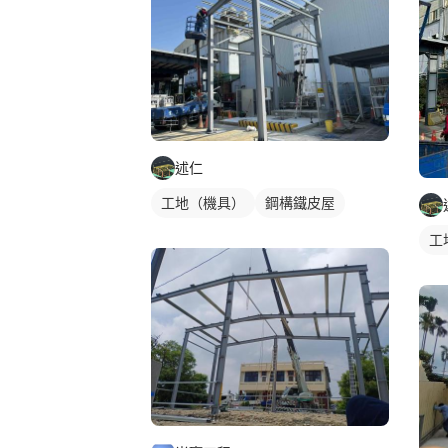
述仁
工地（機具）
鋼構鐵皮屋
工