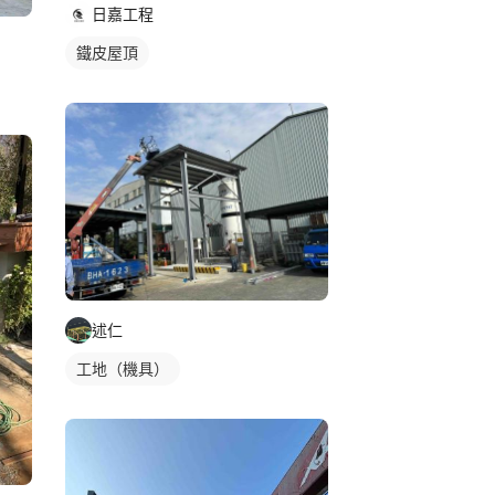
日嘉工程
鐵皮屋頂
述仁
工地（機具）