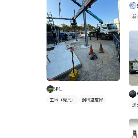
新
裝
述仁
工地（機具）
鋼構鐵皮屋
透