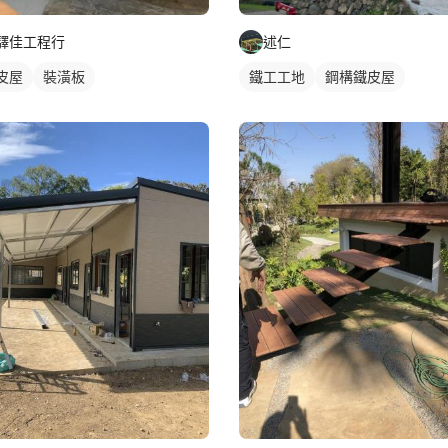
驛佳工程行
述仁
皮屋
裝潢板
鐵工工地
鋼構鐵皮屋