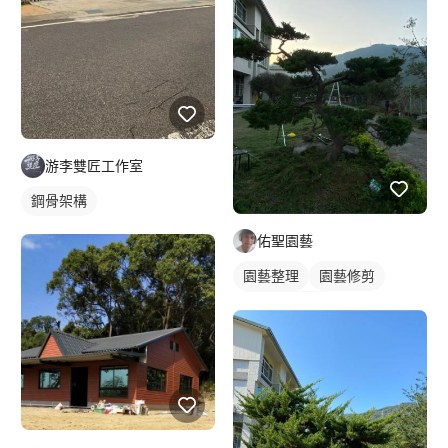
游李雙匠工作室
鋼骨架構
佑聖園藝
園藝整理
園藝修剪
室外園藝造景