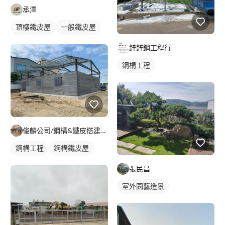
承澤
頂樓鐵皮屋
一般鐵皮屋
鐵皮屋
鐵皮浪板
鋅鋅鋼工程行
鋼構工程
俊麟公司/鋼構&鐵皮搭建&採光罩
鋼構工程
鋼構鐵皮屋
張民昌
室外園藝造景