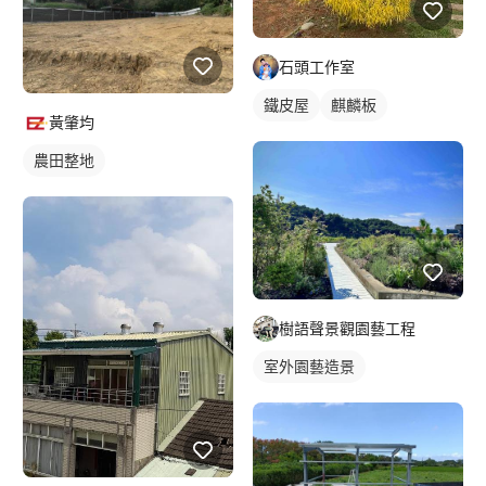
石頭工作室
鐵皮屋
麒麟板
黃肇均
農田整地
樹語聲景觀園藝工程
室外園藝造景