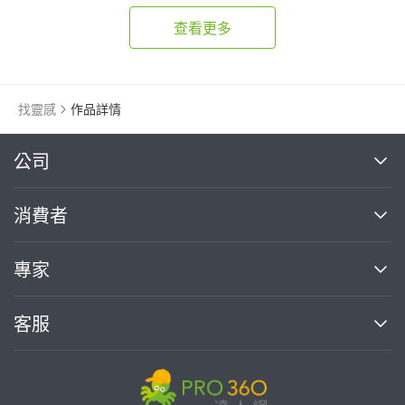
查看更多
找靈感
作品詳情
繼續完成
公司
關於我們
消費者
找專家(0)
買服務(0)
媒體報導
買服務
專家
部落格
如何使用PRO360
加入我們
案件中心
客服
熱門服務
投資人關係
成為專家
所有服務
客服中心
合作提案
如何接案
價格行情
使用條款