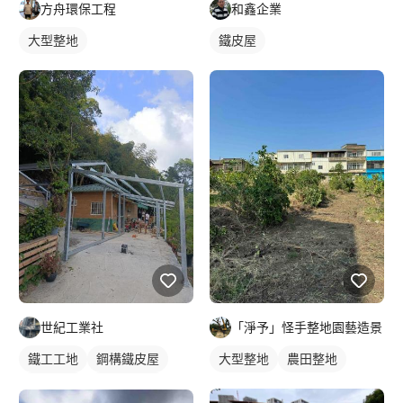
方舟環保工程
和鑫企業
大型整地
鐵皮屋
世紀工業社
「淨予」怪手整地園藝造景
鐵工工地
鋼構鐵皮屋
大型整地
農田整地
鋼骨架構
鐵皮屋施工