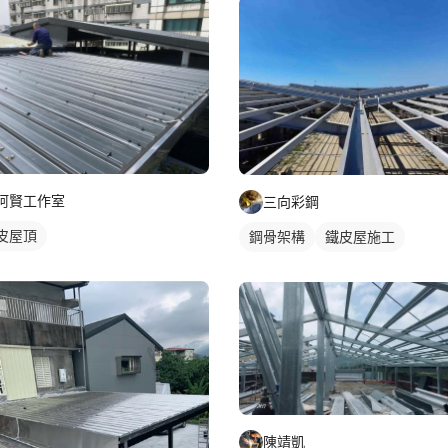
阿賢工作室
三向彩鋼
皮屋頂
鋼骨架構
鐵皮屋施工
陳靖凱