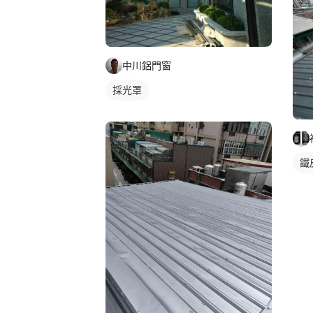
中川鋁門窗
採光罩
鐵