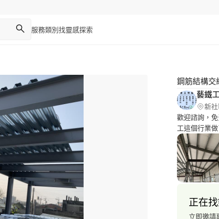
服務類別
找靈感
探索
鋼筋結構交
藝鐵工
新社
歡迎諮詢，免
工這個行業做
負責專業的態度
目如下； ?鐵皮
鋼構 ?鐵架 ?
正在找
立即邀請