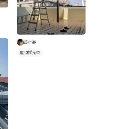
蕭仁豪
屋頂採光罩