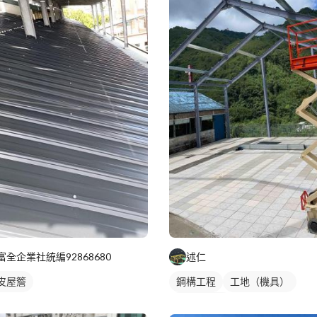
富全企業社統編92868680
述仁
皮屋簷
鋼構工程
工地（機具）
鋼構鐵皮屋