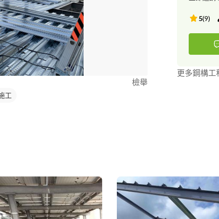
5
(
9
)
更多鋼構工
檢舉
施工