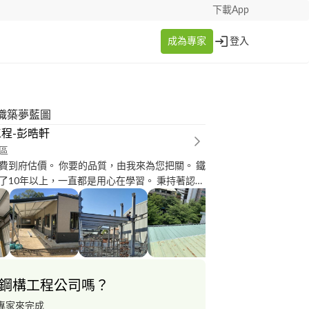
下載App
成為專家
登入
織築夢藍圖
程-彭晧軒
區
費到府估價。 你要的品質，由我來為您把關。 鐵
了10年以上，一直都是用心在學習。 秉持著認真
，帶領著我的團隊來為您做一個新家。 施工項
屋安裝拆換 ?遮雨棚 ?圍籬 ?浪板拆換 ?採光罩 ?
鐵捲門 ?樓梯 ?欄杆 ?水槽安裝拆換
鋼構工程公司嗎？
專家來完成