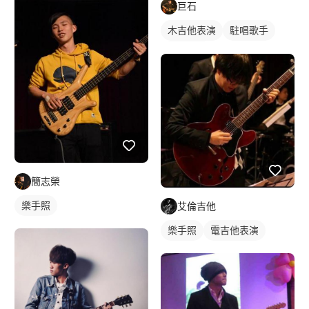
巨石
木吉他表演
駐唱歌手
歌唱表演
簡志榮
樂手照
艾倫吉他
樂手照
電吉他表演