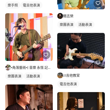
樂手照
電吉他表演
簡志榮
樂團表演
活動表演
樂手照
▪角落藝術▪| 音樂 永恆 記憶深處 |
JJ吉他教室
樂團表演
活動表演
樂手照
木吉他表演
電吉他表演
駐唱歌手
歌唱表演