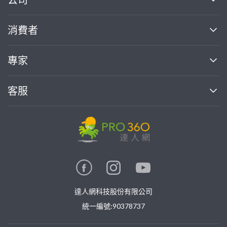
關於我們
消費者
找專家(0)
買服務(0)
媒體報導
買服務
專家
部落格
如何使用PRO360
加入我們
案件中心
客服
熱門服務
投資人關係
成為專家
所有服務
客服中心
合作提案
如何接案
價格行情
使用條款
聯絡我們
專家指南
專家目錄
信任與保障
推廣服務
在地專家推薦
隱私權政策
卓越專家
達人網科技股份有限公司
關鍵字搜尋
公告
特約專家
統一編號:90378737
專業知識