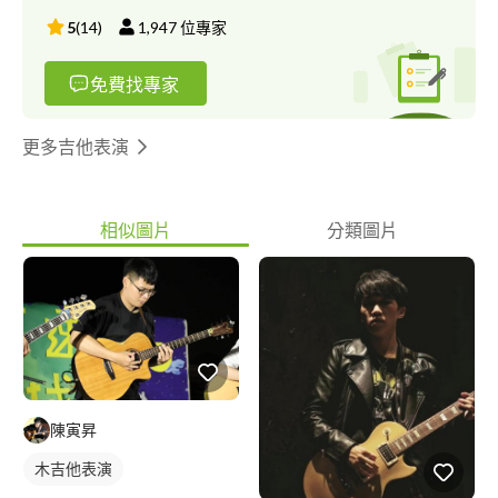
5
(
14
)
1,947
位專家
免費找專家
更多吉他表演
相似圖片
分類圖片
陳寅昇
木吉他表演