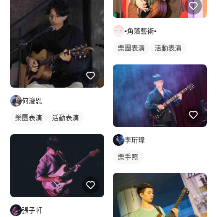
▪角落藝術▪
樂團表演
活動表演
樂手照
木吉他表演
歌唱表演
駐唱歌手
何浚恩
樂團表演
活動表演
樂手照
木吉他表演
李珩瑋
樂手照
張子軒