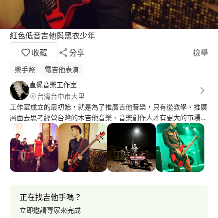
紅色低音吉他與黑衣少年
收藏
分享
檢舉
樂手照
電吉他表演
直覺音樂工作室
台灣台中市大里
工作室成立的最初始，就是為了推廣吉他音樂，只有從教學、推廣
層面去思考經營台灣的木吉他音樂、音樂創作人才有更大的市場與
聽眾，音樂文化才能更蓬勃發展！ 致力於推廣台灣品牌、優質樂
器，完整的售後服務與教學系統讓喜歡吉他音樂的朋友，可以輕鬆
接觸、快樂學習 ! 服務項目 ( 吉他教學、貝斯教學、樂團表演、音
樂製作、音響租任)
正在找吉他手嗎？
立即邀請專家來完成