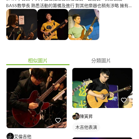
BASS教學長 熟悉活動的籌備及進行 對其他樂器也稍有涉略 擁有組
團、創作、音控及架場等經驗
相似圖片
分類圖片
陳寅昇
木吉他表演
艾倫吉他