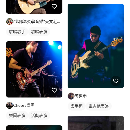
樂手照
電吉他表演
?北部溫柔學音樂?天文老師?
駐唱歌手
歌唱表演
郭道申
Cheers樂團
樂手照
電吉他表演
樂團表演
活動表演
樂手照
駐唱歌手