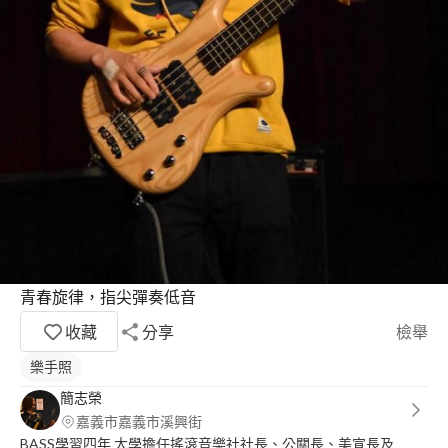
青春旋律，指尖彈奏低音
收藏
分享
檢舉
樂手照
簡志榮
嘉義市嘉義市溪興街
BASS學習四年 大學擔任搖滾音樂社社長、公關長、美宣長及