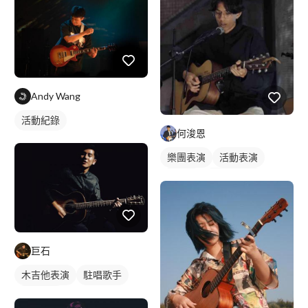
歌唱表演
Andy Wang
活動紀錄
何浚恩
樂團表演
活動表演
樂手照
木吉他表演
巨石
木吉他表演
駐唱歌手
歌唱表演