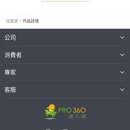
找靈感
作品詳情
繼續完成
公司
關於我們
消費者
找專家(0)
買服務(0)
媒體報導
買服務
專家
部落格
如何使用PRO360
加入我們
案件中心
客服
熱門服務
投資人關係
成為專家
所有服務
客服中心
合作提案
如何接案
價格行情
使用條款
聯絡我們
專家指南
專家目錄
信任與保障