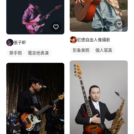
尼德自由人像攝影
張子軒
形象美照
個人寫真
樂手照
電吉他表演
沙龍照
抓拍