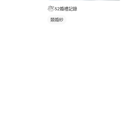
S2婚禮記錄
類婚紗