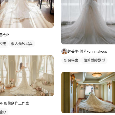
陸啟正
紗照
個人婚紗寫真
輕美學-儀芳Funnmakeup
紗款式
個人寫真
新娘秘書
韓系婚紗髮型
妝髮造型服務
AF 影像創作工作室
婚紗