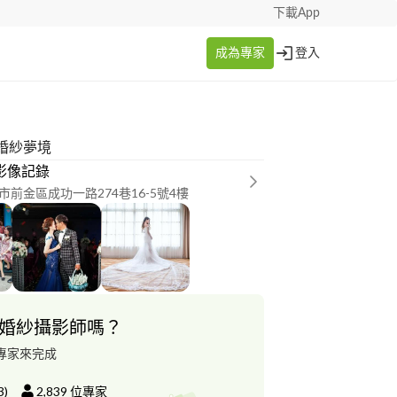
下載App
成為專家
登入
婚紗夢境
 影像記錄
市前金區成功一路274巷16-5號4樓
婚紗攝影師嗎？
專家來完成
3
)
2,839
位專家