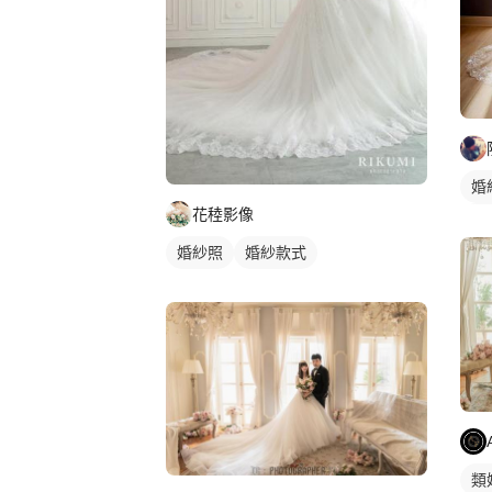
婚
花稑影像
婚
婚紗照
婚紗款式
類