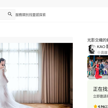
服務類別
找靈感
探索
光影交織的
KAO
高雄
正在找
立即邀請
4.96
(
2