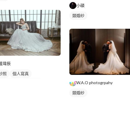
小碩
類婚紗
戴瑋辰
紗照
個人寫真
人婚紗寫真
婚紗款式
W.A.O photogrpahy
婚紗
類婚紗