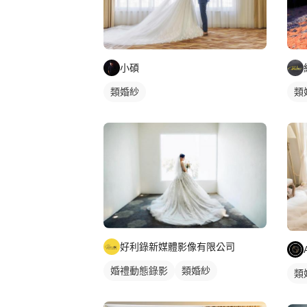
小碩
類
類婚紗
好利錄新媒體影像有限公司
婚禮動態錄影
類婚紗
類