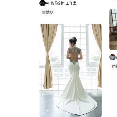
AF 影像創作工作室
類婚紗
婚
個
類