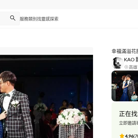
服務類別
找靈感
探索
幸福滿溢花
KAO
高雄
正在找
立即邀請
4.96
(
7