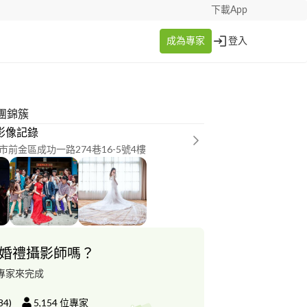
下載App
成為專家
登入
團錦簇
 影像記錄
市前金區成功一路274巷16-5號4樓
婚禮攝影師嗎？
專家來完成
84
)
5,154
位專家