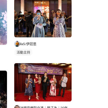
ilaS/伊菈思
活動主持
法國音樂院文憑｜簡子為｜20年薩克斯風教學經驗