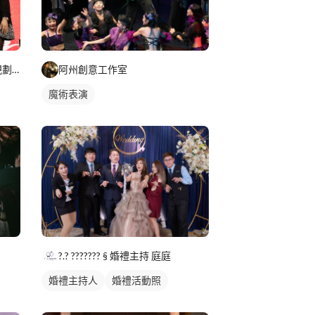
感信文創 活動策劃主持 行銷規劃 課程講座 美編文宣
阿州創意工作室
魔術表演
?.? ??????? § 婚禮主持 庭庭
婚禮主持人
婚禮活動照