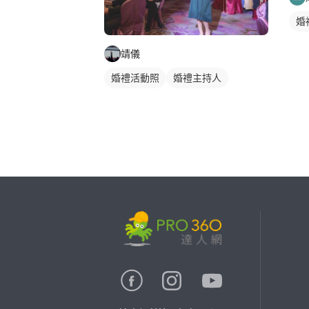
婚
靖儀
婚禮活動照
婚禮主持人
繼續完成
找專家(0)
買服務(0)