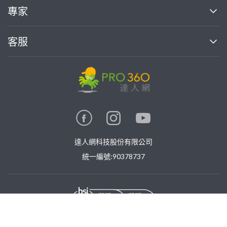
買服務
專家
部落格
如何使用PRO360
加入我們
案件中心
客服
熱門服務
投資人關係
成為專家
所有服務
客服中心
合作提案
如何接案
價格行情
使用條款
聯絡我們
專家指南
專家目錄
信任與保障
推廣服務
在地專家推薦
隱私權政策
卓越專家
達人網科技股份有限公司
關鍵字搜尋
公告
特約專家
統一編號:90378737
專業知識
勞健保專區
問專家
新手攻略
免費找專家
©
2026
PRO360. All rights reserved.