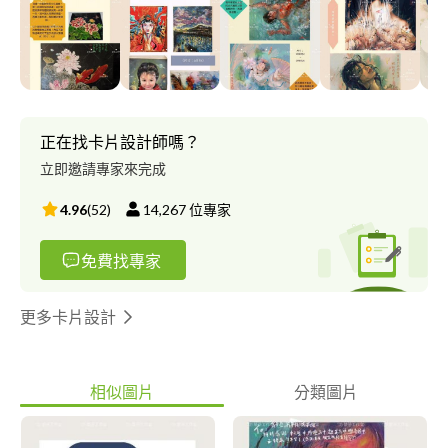
（小說、散文） 音樂編曲 臨時演員 墻壁彩繪/墻壁漆畫浮雕 線上
線下家教：國中小國文、英文、作文、素描、電繪、新詩、興趣轉
班，都有累積2年以上的經驗,我們的作品品質優良，顧客回流率
高，我們的服務態度絕對會讓顧客滿意~
正在找卡片設計師嗎？
立即邀請專家來完成
4.96
(
52
)
14,267
位專家
免費找專家
更多卡片設計
相似圖片
分類圖片