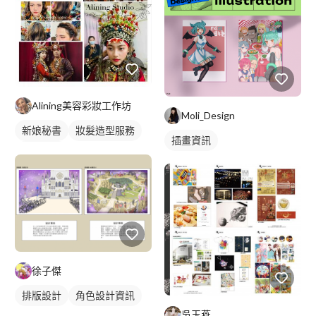
Alining美容彩妝工作坊
Moli_Design
新娘秘書
妝髮造型服務
插畫資訊
新娘髮型
徐子傑
排版設計
角色設計資訊
吳玉燕