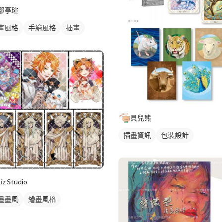
邵亭瑄
畫風格
手繪風格
插畫
物插畫
貝兒熊
插畫資訊
包裝設計
Liz Studio
畫畫風
繪畫風格
畫風人物
日式畫風