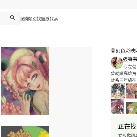
服務類別
找靈感
探索
夢幻色彩映
張睿
左營
曾就讀高雄海
計系三年級在
繪與插畫皆可
正在找
立即邀請