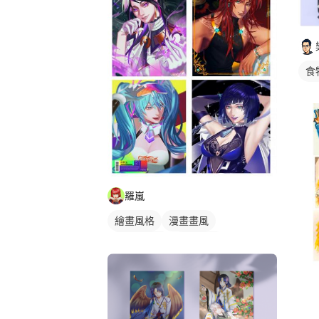
食
羅嵐
繪畫風格
漫畫畫風
漫畫風人物
電繪作品
日式畫風
人物插畫
角色設計資訊