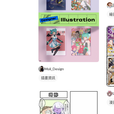
繪
人
Moli_Design
插畫資訊
漫
漫