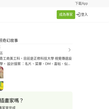
下載App
成為專家
登入
照奇幻故事
芸
區
青工商美工科，目前是正修科技大學 視覺傳達設
學。 設計接案 ：名片、菜單、DM、喜帖、似顏
插畫家嗎？
專家來完成