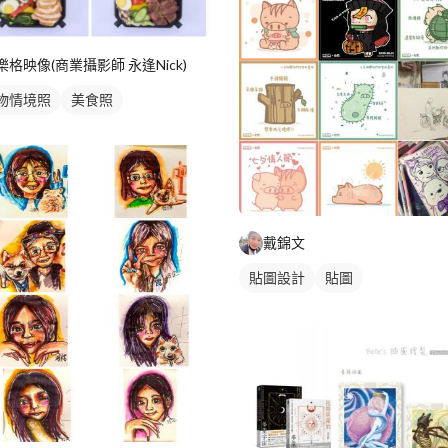
樂格映像(商業攝影師 永逢Nick)
物情境照
美食照
戴錦文
貼圖設計
貼圖