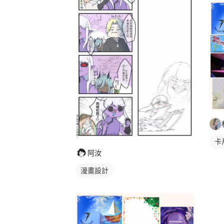
電
卡
阿汝
漫畫設計