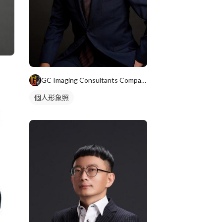
GC Imaging Consultants Company
個人形象照