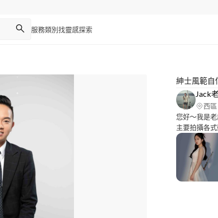
服務類別
找靈感
探索
紳士風範自
Jack
西區
您好～我是老
主要拍攝各式
動態婚禮拍攝
部落 合作攝影
技大學 流行
師 璽曜娛樂工作室 合作攝影師 瑪查影像婚錄
剪輯師 已見
像交給我來為