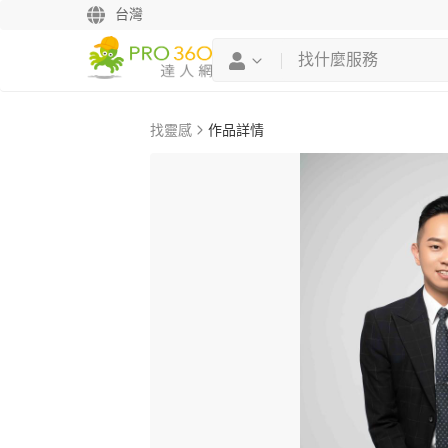
台灣
找靈感
作品詳情