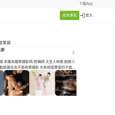
下載App
成為專家
登入
信笑容
老謝
謝 本職為職業攝影師/剪輯師 太空人映像 創辦人
動態廣告及平面商業攝影 也有相當豐富的平面及
經驗， 現為： 大型戶外活動品牌 水行戶外 野蠻
師 高雄餐旅大學 長期形象照 合作攝影師 嶺東科
服飾係 合作攝影師 台灣職籃台新夢想家 合作攝影
公司 任職攝影師/
證超過上百場新人的誕生。 期待您可以將重要的影
您完成。