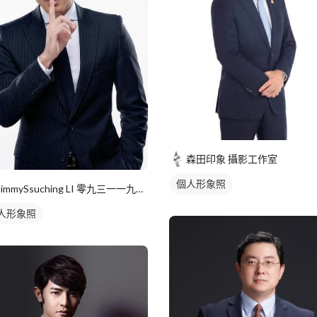
森田印象 攝影工作室
個人形象照
JimmySsuching LI 零九三一一九零零零七 ＞J
人形象照