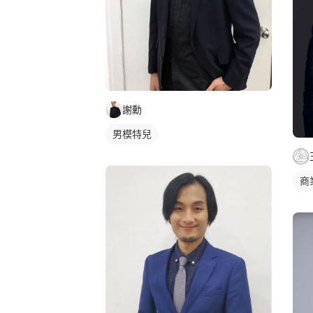
謝勳
男模特兒
商