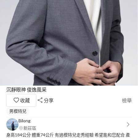
沉靜眼神 俊逸風采
收藏
分享
檢舉
男模特兒
Bilong
新莊區
身高184公分 體重74公斤 有過模特兒走秀經驗 希望能和您配合 產