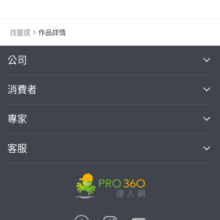
找靈感
作品詳情
繼續完成
公司
關於我們
消費者
找專家(0)
買服務(0)
媒體報導
買服務
專家
部落格
如何使用PRO360
加入我們
案件中心
客服
熱門服務
投資人關係
成為專家
所有服務
客服中心
合作提案
如何接案
價格行情
使用條款
聯絡我們
專家指南
專家目錄
信任與保障