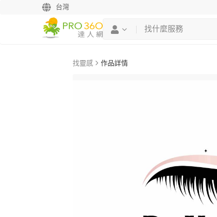
台灣
找靈感
作品詳情