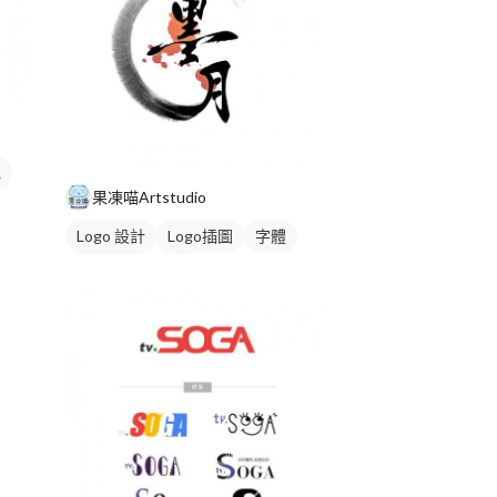
色
果凍喵Artstudio
Logo 設計
Logo插圖
字體
日式商標
黑白