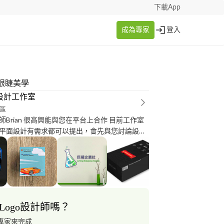
下載App
成為專家
登入
光眼睫美學
an設計工作室
區
Brian 很高興能與您在平台上合作 目前工作室
平面設計有需求都可以提出，會先與您討論設計
交件日期和預算，全部詳細討論完後會擬定報價
程和內容都在報價單上，請客戶務必遵守。 設計
及風格的設計、也有一些合作幫忙製作和印刷的
服務、完善的溝通、知道客戶想要的最終樣式是
是做到比客戶預期的還要好。
Logo設計師嗎？
專家來完成