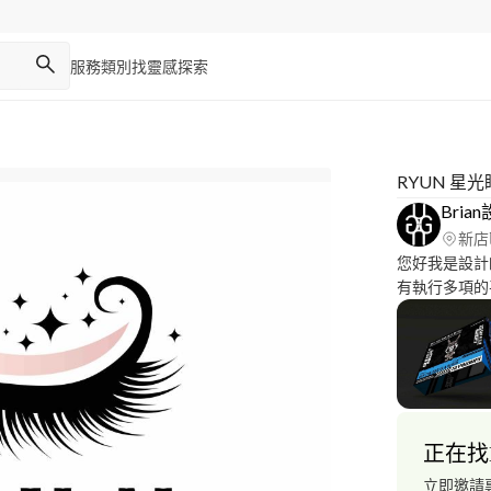
服務類別
找靈感
探索
RYUN 星
Bri
新店
您好我是設計師
有執行多項的
風格、需求、
單，合作的過
過非常多類型
廠商、一條龍
什麼、通常都
正在找
立即邀請