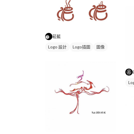
紅
菘藍
Logo 設計
Logo插圖
圖像
日式商標
橘色
Lo