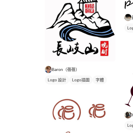
Lo
黑
Baron（蓓蓓）
Logo 設計
Logo插圖
字體
卡通商標
藍色
Lo