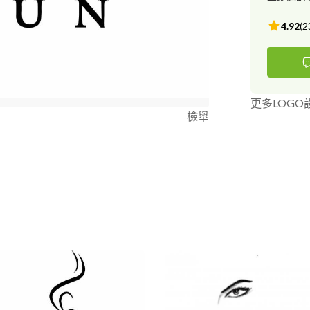
4.92
(
2
更多LOGO
檢舉