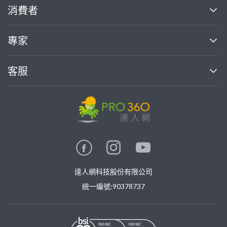
關於我們
消費者
找專家(0)
買服務(0)
媒體報導
買服務
專家
部落格
如何使用PRO360
加入我們
案件中心
客服
熱門服務
投資人關係
成為專家
所有服務
客服中心
合作提案
如何接案
價格行情
使用條款
聯絡我們
專家指南
專家目錄
信任與保障
推廣服務
在地專家推薦
隱私權政策
卓越專家
達人網科技股份有限公司
關鍵字搜尋
公告
特約專家
統一編號:90378737
專業知識
勞健保專區
問專家