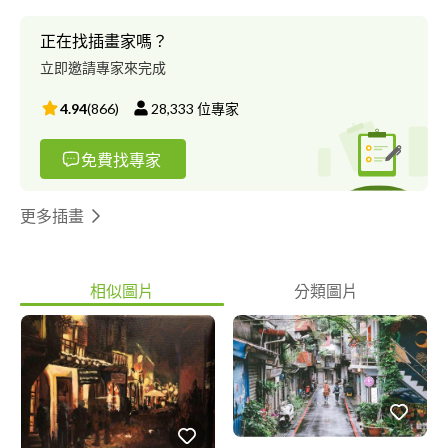
正在找插畫家嗎？
立即邀請專家來完成
4.94
(
866
)
28,333
位專家
免費找專家
更多插畫
相似圖片
分類圖片