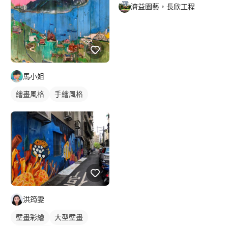
風景寫生
濟益園藝，長欣工程
馬小姐
繪畫風格
手繪風格
插畫畫作
洪筠雯
壁畫彩繪
大型壁畫