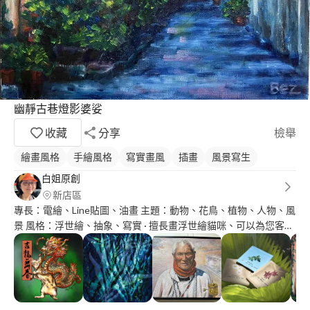
幽靜古巷燈影婆娑
收藏
分享
檢舉
繪畫風格
手繪風格
寫實畫風
插畫
風景寫生
白姐原創
新店區
專長：電繪、Line貼圖、油畫 主題：動物、花鳥、植物、人物、風
景 風格：浮世繪、抽象、寫實 · 擅長畫浮世繪貓咪、可以為您客製
化畫您的貓咪，歡迎聯繫，風格精細獨特 · Q版人物插畫或line 貼
圖 · 日系少女漫畫風格插畫 · 寫實人像