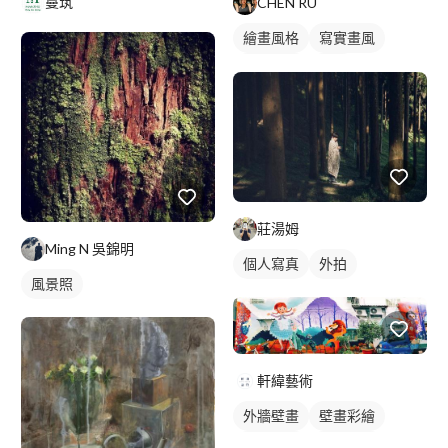
蔓筑
CHEN RU
繪畫風格
寫實畫風
手繪風格
插畫
風景寫生
莊湯姆
Ming N 吳錦明
個人寫真
外拍
風景照
軒緯藝術
外牆壁畫
壁畫彩繪
校園壁畫
動物壁畫