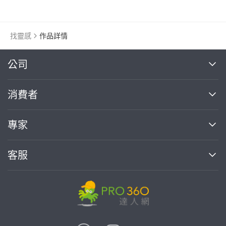
塗鴉風壁畫
找靈感
作品詳情
繼續完成
公司
關於我們
消費者
找專家(0)
買服務(0)
媒體報導
買服務
專家
部落格
如何使用PRO360
加入我們
案件中心
客服
熱門服務
投資人關係
成為專家
所有服務
客服中心
合作提案
如何接案
價格行情
使用條款
聯絡我們
專家指南
專家目錄
信任與保障