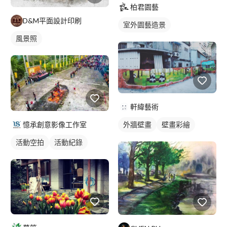
柏君園藝
D&M平面設計印刷
室外園藝造景
風景照
軒緯藝術
憶承創意影像工作室
外牆壁畫
壁畫彩繪
活動空拍
活動紀錄