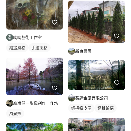
喃喃藝術工作室
繪畫風格
手繪風格
新東農園
寫實畫風
抽像畫風
插畫
插畫畫作
鑫鋼金屬有限公司
森嵐健一影像創作工作坊
鋼構鐵皮屋
鋼骨架構
風景照