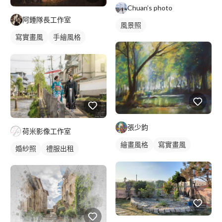
Chuan’s photo
阿鍾隊長工作室
風景照
寫實畫風
手繪風格
繪畫風格
插畫
風景寫生
張少鈞
荷米影像工作室
繪畫風格
寫實畫風
婚紗照
禮服出租
手繪風格
插畫
風景寫生