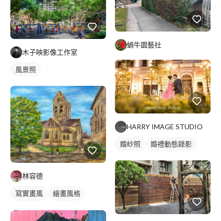
蝸牛園藝社
木子映影像工作室
風景照
HARRY IMAGE STUDIO
婚紗照
婚禮動態錄影
林容德
寫實畫風
繪畫風格
手繪風格
插畫