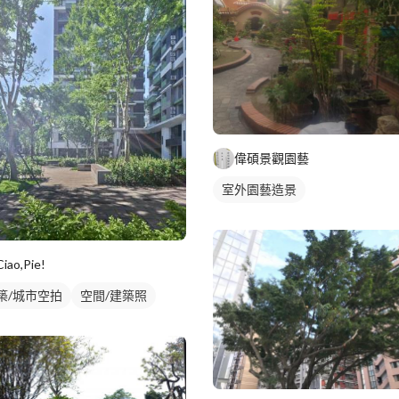
偉碩景觀園藝
室外園藝造景
Ciao,Pie!
築/城市空拍
空間/建築照