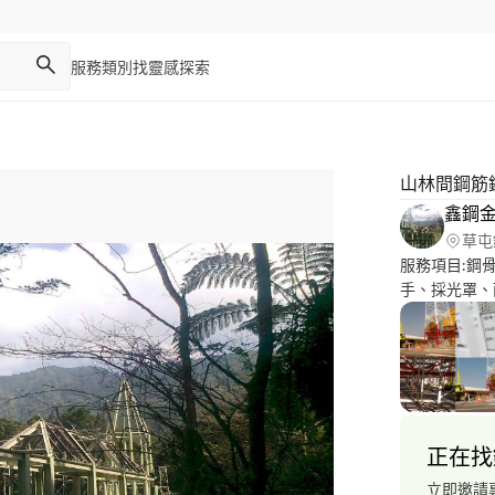
服務類別
找靈感
探索
山林間鋼筋
鑫鋼
草屯
服務項目:鋼
手、採光罩、
圍:台中、彰
足夠。
正在找
立即邀請