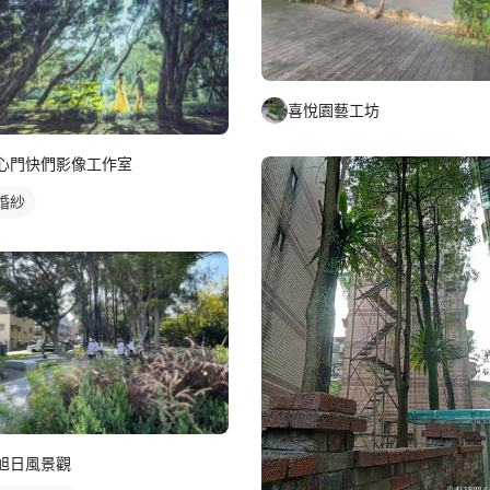
喜悅園藝工坊
心門快們影像工作室
婚紗
旭日風景觀