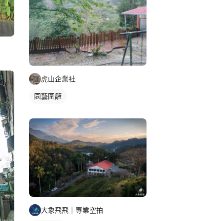
虎山企業社
園藝圍籬
大象飛飛｜專業空拍