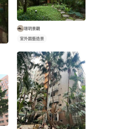
璟玥景觀
室外園藝造景