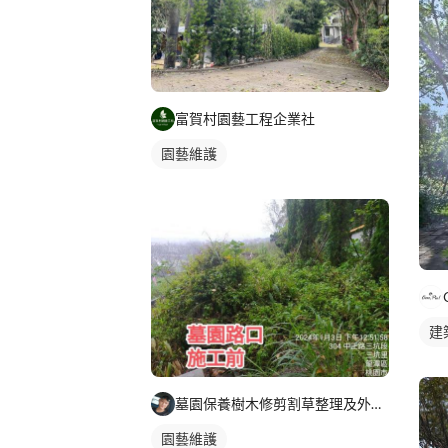
富賀村園藝工程企業社
園藝維護
建
墓園保養樹木修剪割草整理及外牆清潔
園藝維護