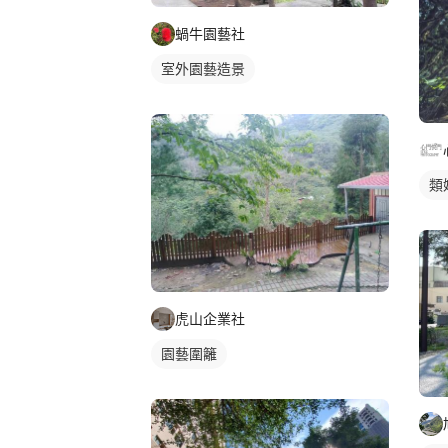
蝸牛園藝社
室外園藝造景
類
虎山企業社
園藝圍籬