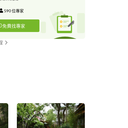
590
位專家
免費找專家
程