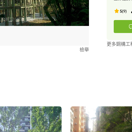
5
(
9
)
更多鋼構工
檢舉