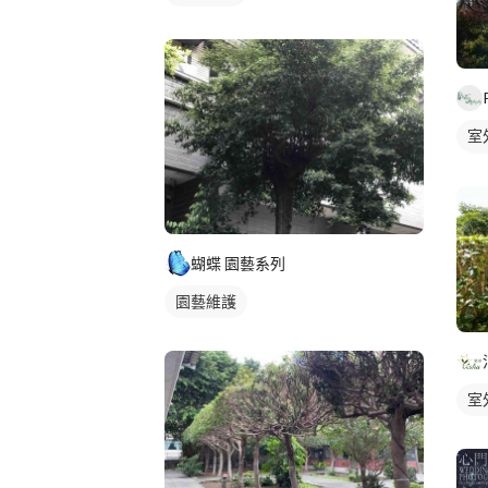
室
園
蝴蝶 園藝系列
園藝維護
室