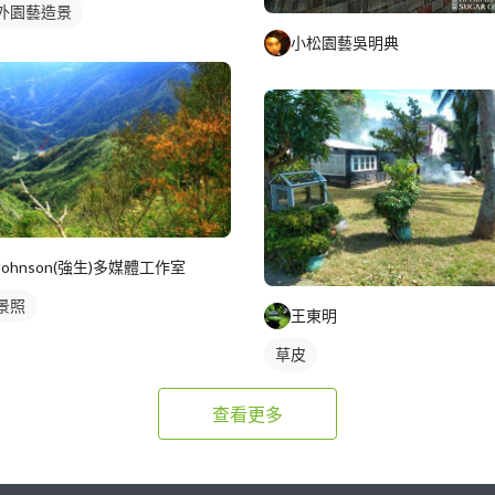
外園藝造景
小松園藝吳明典
Johnson(強生)多媒體工作室
景照
王東明
草皮
查看更多