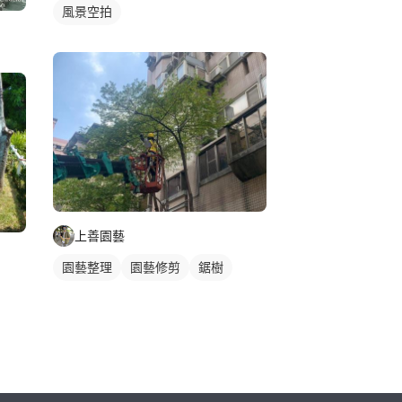
風景空拍
上善園藝
園藝整理
園藝修剪
鋸樹