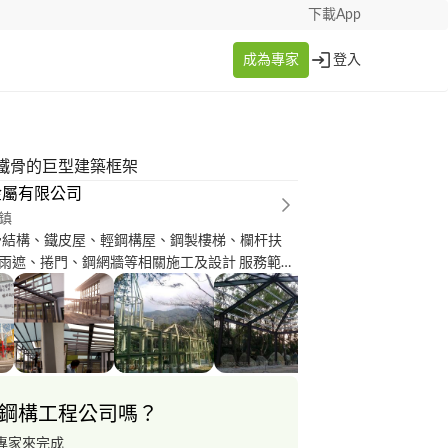
下載App
成為專家
登入
鐵骨的巨型建築框架
金屬有限公司
鎮
骨結構、鐵皮屋、輕鋼構屋、鋼製樓梯、欄杆扶
雨遮、捲門、鋼網牆等相關施工及設計 服務範
化、雲林、南投、嘉義，或是其他地區坪數、數量
鋼構工程公司嗎？
專家來完成