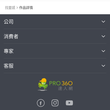
找靈感
作品詳情
繼續完成
公司
關於我們
消費者
找專家(0)
買服務(0)
媒體報導
買服務
專家
部落格
如何使用PRO360
加入我們
案件中心
客服
熱門服務
投資人關係
成為專家
所有服務
客服中心
合作提案
如何接案
價格行情
使用條款
聯絡我們
專家指南
專家目錄
信任與保障
推廣服務
在地專家推薦
隱私權政策