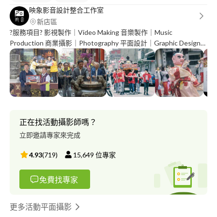
映象影音設計整合工作室
新店區
?服務項目? 影視製作｜Video Making 音樂製作｜Music
Production 商業攝影｜Photography 平面設計｜Graphic Design
??展場製作 ??影音課程 ??視覺規劃整合 LINE-@885********* #新
北市新店區長春路43巷20號4樓.Taiwan 以下有我們的作品集區 因
照片會被壓縮 所以會有些不太清楚 想看更清楚的和其他作品的請
聯絡我們唷！
正在找活動攝影師嗎？
立即邀請專家來完成
4.93
(
719
)
15,649
位專家
免費找專家
更多活動平面攝影