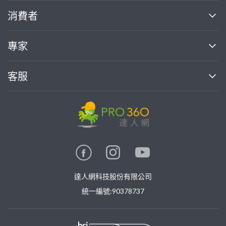
關於我們
消費者
找專家(0)
買服務(0)
媒體報導
買服務
專家
部落格
如何使用PRO360
加入我們
案件中心
客服
熱門服務
投資人關係
成為專家
所有服務
客服中心
合作提案
如何接案
價格行情
使用條款
聯絡我們
專家指南
專家目錄
信任與保障
推廣服務
在地專家推薦
隱私權政策
卓越專家
達人網科技股份有限公司
關鍵字搜尋
公告
特約專家
統一編號:90378737
專業知識
勞健保專區
問專家