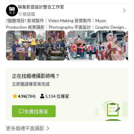
映象影音設計整合工作室
新店區
?服務項目? 影視製作｜Video Making 音樂製作｜Music
Production 商業攝影｜Photography 平面設計｜Graphic Design
??展場製作 ??影音課程 ??視覺規劃整合 LINE-@885********* #新
北市新店區長春路43巷20號4樓.Taiwan 以下有我們的作品集區 因
照片會被壓縮 所以會有些不太清楚 想看更清楚的和其他作品的請
聯絡我們唷！
正在找婚禮攝影師嗎？
立即邀請專家來完成
4.96
(
784
)
5,154
位專家
免費找專家
更多婚禮平面攝影