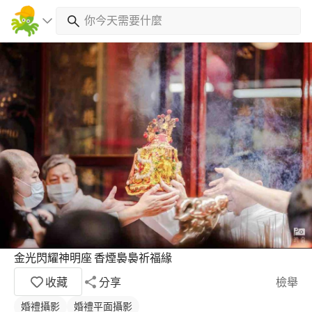
金光閃耀神明座 香煙裊裊祈福緣
收藏
分享
檢舉
婚禮攝影
婚禮平面攝影