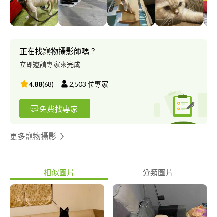
將您的愛犬愛貓交給我，因為~您的寶貝，砂礫也一樣愛他唷~
（by the way 砂礫養狗40多年！但視覺上砂礫真的沒有40多歲?，
其實砂礫的鵝子也跟砂礫一樣是寵物達人，21歲的鵝子、52歲的
砂礫，看起來真的跟鵝子差不多大?） 我們兩人是愛心拍檔，所到
之處，通常都是貓狗圍繞，很自然把我們當成自己（狗貓）誤?❤️
正在找寵物攝影師嗎？
這也是我們生活中的一個小小喜樂源頭～
立即邀請專家來完成
4.88
(
68
)
2,503
位專家
免費找專家
更多寵物攝影
相似圖片
分類圖片