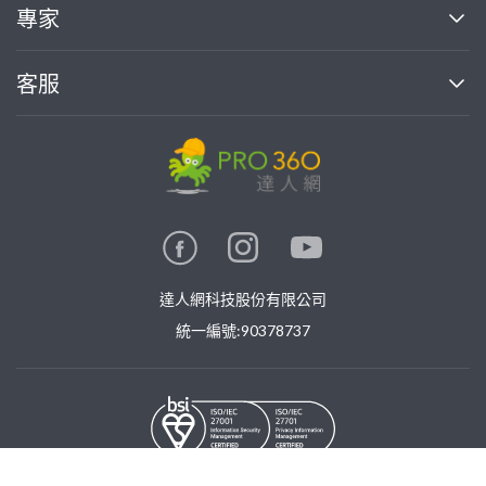
買服務
專家
部落格
如何使用PRO360
加入我們
案件中心
客服
熱門服務
投資人關係
成為專家
所有服務
客服中心
合作提案
如何接案
價格行情
使用條款
聯絡我們
專家指南
專家目錄
信任與保障
推廣服務
在地專家推薦
隱私權政策
卓越專家
達人網科技股份有限公司
關鍵字搜尋
公告
特約專家
統一編號:90378737
專業知識
勞健保專區
問專家
新手攻略
©
2026
PRO360. All rights reserved.