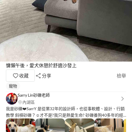
慵懶午後，愛犬休憩於舒適沙發上
收藏
分享
檢舉
寵物
Sarry Lin砂礫老師
內湖區
我是砂礫❤️SarrY 是從業32年的設計師，也從事軟體、設計、行銷
教學 斜槓砂礫？☺️才不是?我只是熱愛生命? 砂礫養狗40多年的經
驗，自小即非常喜愛各類小動物，尤其是狗貓，對貓狗更有與生俱
來的敏銳度與熱情，如果說可以樂於工作，我想莫過於此了，放心