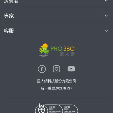
消費者
找專家(0)
買服務(0)
媒體報導
買服務
專家
部落格
如何使用PRO360
加入我們
案件中心
客服
熱門服務
投資人關係
成為專家
所有服務
客服中心
合作提案
如何接案
價格行情
使用條款
聯絡我們
專家指南
專家目錄
信任與保障
推廣服務
在地專家推薦
隱私權政策
卓越專家
達人網科技股份有限公司
關鍵字搜尋
公告
特約專家
統一編號:90378737
專業知識
勞健保專區
問專家
新手攻略