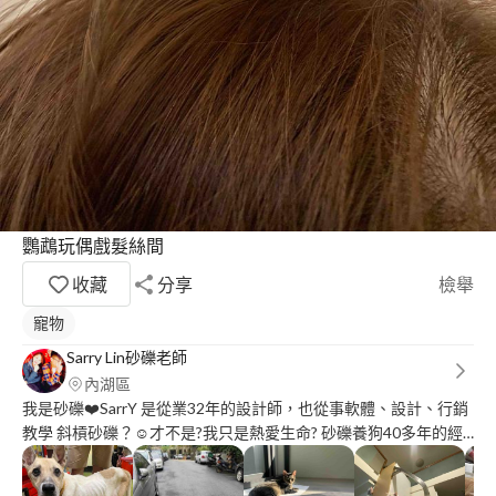
鸚鵡玩偶戲髮絲間
收藏
分享
檢舉
寵物
Sarry Lin砂礫老師
內湖區
我是砂礫❤️SarrY 是從業32年的設計師，也從事軟體、設計、行銷
教學 斜槓砂礫？☺️才不是?我只是熱愛生命? 砂礫養狗40多年的經
驗，自小即非常喜愛各類小動物，尤其是狗貓，對貓狗更有與生俱
來的敏銳度與熱情，如果說可以樂於工作，我想莫過於此了，放心