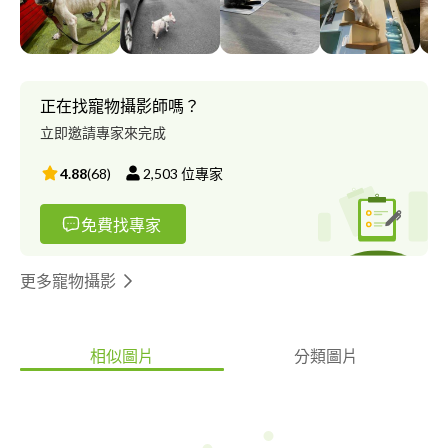
將您的愛犬愛貓交給我，因為~您的寶貝，砂礫也一樣愛他唷~
（by the way 砂礫養狗40多年！但視覺上砂礫真的沒有40多歲?，
其實砂礫的鵝子也跟砂礫一樣是寵物達人，21歲的鵝子、52歲的
砂礫，看起來真的跟鵝子差不多大?） 我們兩人是愛心拍檔，所到
之處，通常都是貓狗圍繞，很自然把我們當成自己（狗貓）誤?❤️
正在找寵物攝影師嗎？
這也是我們生活中的一個小小喜樂源頭～
立即邀請專家來完成
4.88
(
68
)
2,503
位專家
免費找專家
更多寵物攝影
相似圖片
分類圖片