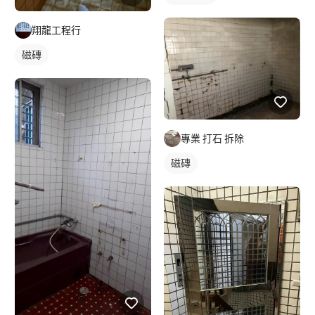
翔龍工程行
磁磚
專業 打石 拆除
磁磚