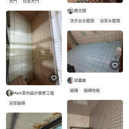
大門
住家大門
周文翔
洗手台水龍頭
浴室水龍頭
水龍頭安裝
沐浴龍頭
邱義銘
磁磚
磁磚地板
Mark室內設計裝修工程
浴室磁磚