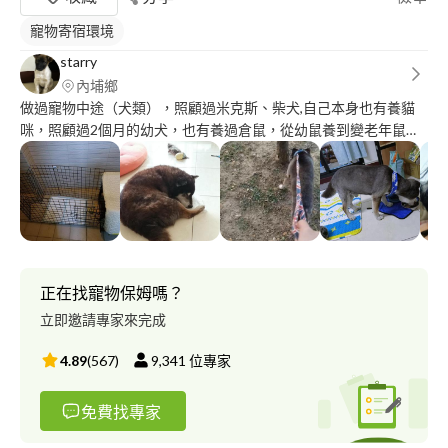
寵物寄宿環境
starry
內埔鄉
做過寵物中途（犬類），照顧過米克斯、柴犬,自己本身也有養貓
咪，照顧過2個月的幼犬，也有養過倉鼠，從幼鼠養到變老年鼠。
寵物訓練：有做過籠內訓練、教小狗握手、坐下、等等、尿盆上大
小便。 服務內容：可寄養、(到府服務)可帶寵物散步、餵食、,清理
大小便（會順便整理環境）、可陪寵物玩、幫寵物洗澡。 ⭐可先詢
問了解關於寵物這方面的問題,或是想了解服務內容 服務寵物種
類：犬類、貓類、鼠類 寄養服務地點：屏東內埔 寄養天數：最少
半小時，最多2個月
正在找寵物保姆嗎？
立即邀請專家來完成
4.89
(
567
)
9,341
位專家
免費找專家