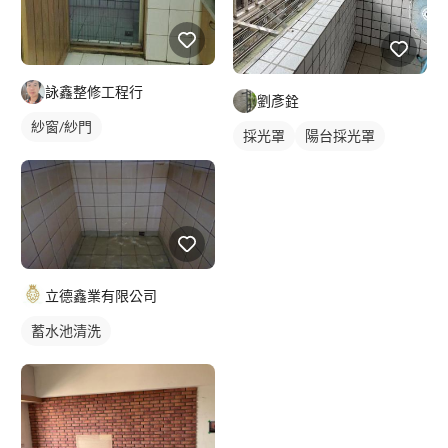
詠鑫整修工程行
劉彥銓
紗窗/紗門
採光罩
陽台採光罩
立德鑫業有限公司
蓄水池清洗