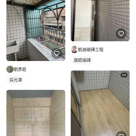
凱迪磁磚工程
牆壁磁磚
劉彥銓
採光罩