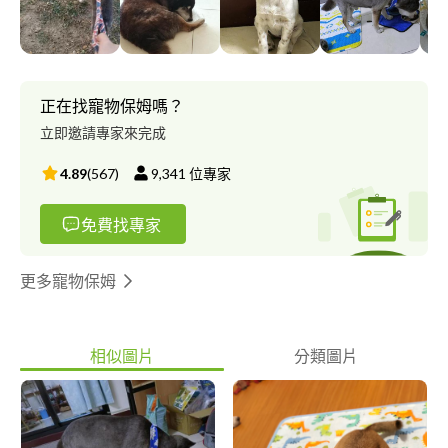
大小便（會順便整理環境）、可陪寵物玩、幫寵物洗澡。 ⭐可先詢
問了解關於寵物這方面的問題,或是想了解服務內容 服務寵物種
類：犬類、貓類、鼠類 寄養服務地點：屏東內埔 寄養天數：最少
半小時，最多2個月
正在找寵物保姆嗎？
立即邀請專家來完成
4.89
(
567
)
9,341
位專家
免費找專家
更多寵物保姆
相似圖片
分類圖片