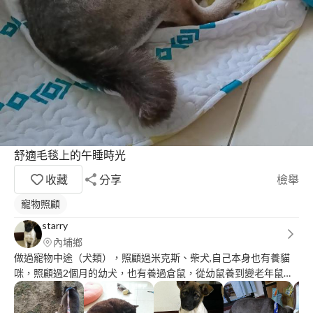
舒適毛毯上的午睡時光
收藏
分享
檢舉
寵物照顧
starry
內埔鄉
做過寵物中途（犬類），照顧過米克斯、柴犬,自己本身也有養貓
咪，照顧過2個月的幼犬，也有養過倉鼠，從幼鼠養到變老年鼠。
寵物訓練：有做過籠內訓練、教小狗握手、坐下、等等、尿盆上大
小便。 服務內容：可寄養、(到府服務)可帶寵物散步、餵食、,清理