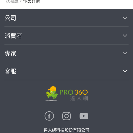
找靈感
作品詳情
繼續完成
公司
關於我們
消費者
找專家(0)
買服務(0)
媒體報導
買服務
專家
部落格
如何使用PRO360
加入我們
案件中心
客服
熱門服務
投資人關係
成為專家
所有服務
客服中心
合作提案
如何接案
價格行情
使用條款
聯絡我們
專家指南
專家目錄
信任與保障
推廣服務
在地專家推薦
隱私權政策
卓越專家
達人網科技股份有限公司