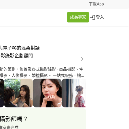
下載App
成為專家
登入
與電子琴的溫柔對話
攝影錄影企劃顧問
動的策劃、佈置及各式攝影錄影 - 商品攝影、空
、人像攝影、婚禮攝影。 一站式服務，讓您
司活動的客戶提供
顧問服務。從場地佈置到節目安排，再到攝影錄
夠精心打造並記錄下您美好而難忘的時刻。不再
, 我們在此支援你
攝影師嗎？
專家來完成