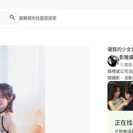
服務類別
找靈感
探索
優雅的少女
影雅
南區
婚禮或公司活
間攝影、活動攝影
輕鬆享受每一刻。 我們為正在籌備婚禮或公
全面而專業的
影，我們都能
有壓力和困憊
正在找
立即邀請