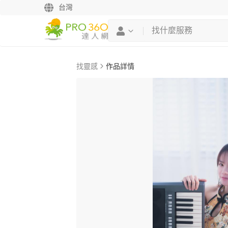
台灣
找靈感
作品詳情