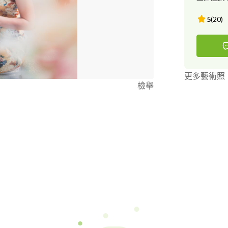
5
(
20
)
更多藝術照
檢舉