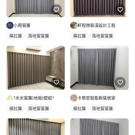
小周窗簾
軒程微裝潢設計工程
橫拉簾
落地窗窗簾
橫拉簾
落地窗窗簾
?米米窗簾|地板|壁紙?
卡樂思智能軟裝居家
橫拉簾
落地窗窗簾
橫拉簾
落地窗窗簾