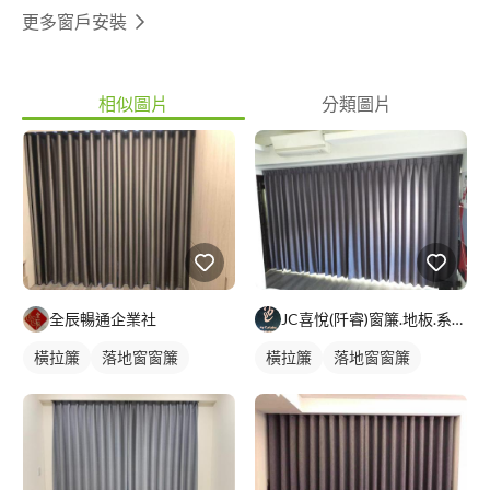
更多窗戶安裝
相似圖片
分類圖片
全辰暢通企業社
JC喜悅(阡睿)窗簾.地板.系統櫃.隔熱紙joy curta
橫拉簾
落地窗窗簾
橫拉簾
落地窗窗簾