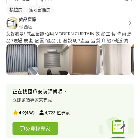
橫拉簾
落地窗窗簾
敦品窗簾
西區
您好我是? 敦品窗飾 佰翔 MODERN CURTAIN 敦 實 工 藝 時 尚 臻
品 ?現場-規 劃 配 置 ?產品-用 途 說 明 ?產品-品 質 介 紹 ?軌道-終 身
保 固 ?品質-售 後 服 務 ?服務-沒 有 距 離 ?用心-專 業 首 選
正在找窗戶安裝師傅嗎？
立即邀請專家來完成
4.9
(
486
)
4,723
位專家
免費找專家