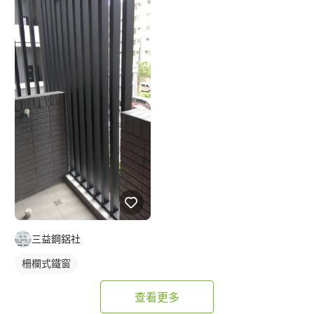
三益鋼鋁社
柵欄式鐵窗
查看更多