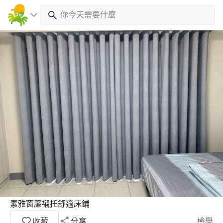
素雅窗簾襯托舒適床鋪
收藏
分享
檢舉