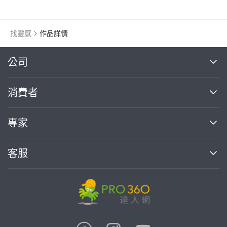
找靈感
作品詳情
繼續完成
公司
關於我們
消費者
找專家(0)
買服務(0)
媒體報導
買服務
專家
部落格
如何使用PRO360
加入我們
案件中心
客服
熱門服務
投資人關係
成為專家
所有服務
客服中心
合作提案
如何接案
價格行情
使用條款
聯絡我們
專家指南
專家目錄
信任與保障