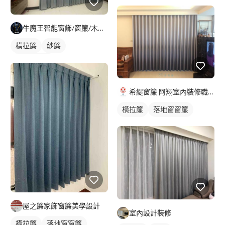
牛魔王智能窗飾/窗簾/木地板/系統家具
橫拉簾
紗簾
落地窗窗簾
希緹窗簾 阿翔室內裝修職人
橫拉簾
落地窗窗簾
屋之簾家飾窗簾美學設計
室內設計裝修
橫拉簾
落地窗窗簾