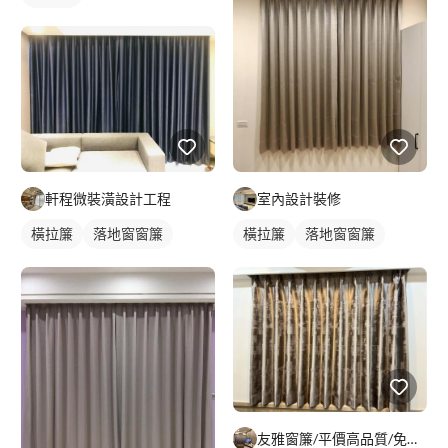
軒程微裝潢設計工程
室內設計裝修
橫拉簾
落地窗窗簾
橫拉簾
落地窗窗簾
友雅窗簾/平價高品質/免費到府丈量報價