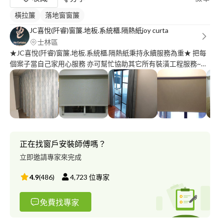
橫拉簾
落地窗窗簾
JC喜悅(阡睿)窗簾.地板.系統櫃.隔熱紙joy curta
士林區
★JC喜悅(阡睿)窗簾.地板.系統櫃.隔熱紙秉持永續服務為重★ 把每
個案子當自己家用心服務 亦可幫忙協助其它所有裝潢工程服務~全
國全年服務~新訂製依報價單或告知窗簾種類及預算需求選擇承作
亦另有優惠~手機號碼可直接加line(line圖片JC)洽詢 捲簾.傳統窗簾.
木百葉.鋁百葉.羅馬簾.風琴簾.調光簾各式手動電動窗簾全服務含丈
量訂作 依客戶需求及選擇報價決定價位 各式窗簾維修.安裝.新訂製
作提供全服務
正在找窗戶安裝師傅嗎？
立即邀請專家來完成
4.9
(
486
)
4,723
位專家
免費找專家