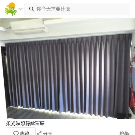
柔光映照靜謐窗簾
收藏
分享
檢舉