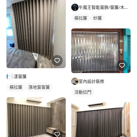
牛魔王智能窗飾/窗簾/木地板/系統家具
橫拉簾
紗簾
落地窗窗簾
漾窗簾
室內設計裝修
橫拉簾
落地窗窗簾
活動拉門