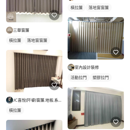
橫拉簾
落地窗窗簾
三華窗簾
橫拉簾
落地窗窗簾
室內設計裝修
活動拉門
塑膠拉門
JC喜悅(阡睿)窗簾.地板.系統櫃.隔熱紙joy curta
橫拉簾