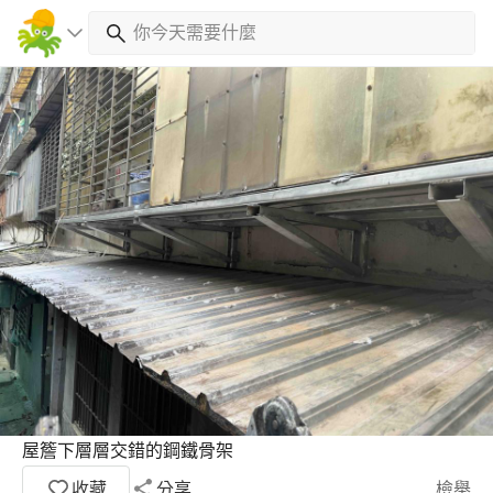
屋簷下層層交錯的鋼鐵骨架
收藏
分享
檢舉