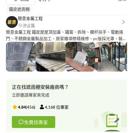
鐵皮遮雨棚
簡意金屬工程
汐止區
簡意金屬工程 鐵皮屋屋頂加蓋、鐵窗、拆除、欄杆扶手、電動捲
門、不銹鋼金屬製品加工、居家雜項修繕維修、pc版採光罩、裝潢
室內鐵件
正在找遮雨棚安裝廠商嗎？
立即邀請專家來完成
4.84
(
456
)
4,168
位專家
免費找專家