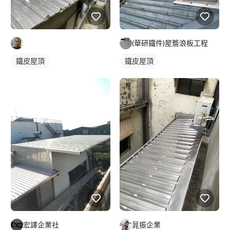
(華研鐵件)屋簷浪板工程
鐵皮屋頂
鐵皮屋頂
宏譯企業社
晁振企業