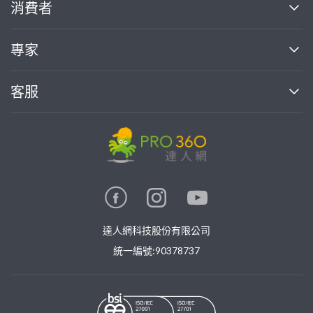
關於我們
消費者
找專家(0)
買服務(0)
媒體報導
買服務
專家
部落格
如何使用PRO360
加入我們
案件中心
客服
熱門服務
投資人關係
成為專家
所有服務
客服中心
合作提案
如何接案
價格行情
使用條款
聯絡我們
專家指南
專家目錄
信任與保障
推廣服務
在地專家推薦
隱私權政策
卓越專家
達人網科技股份有限公司
關鍵字搜尋
公告
特約專家
統一編號:90378737
專業知識
勞健保專區
問專家
新手攻略