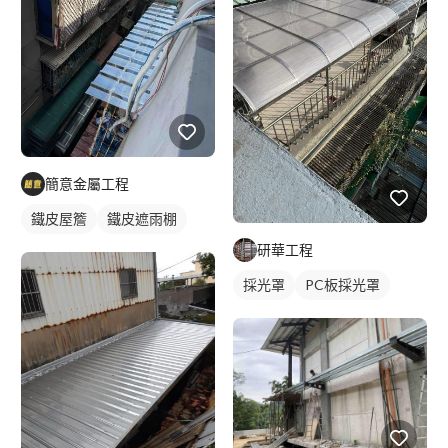
簡意金屬工程
鐵皮屋簷
鐵皮遮雨棚
研華工程
採光罩
PC板採光罩