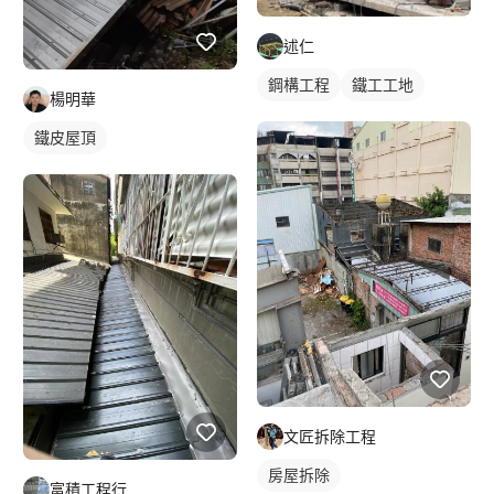
述仁
鋼構工程
鐵工工地
楊明華
鐵皮屋頂
文匠拆除工程
房屋拆除
富積工程行