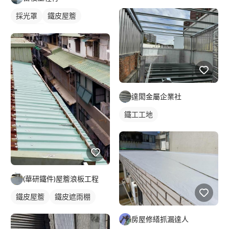
採光罩
鐵皮屋簷
其他鐵件
達閎金屬企業社
鐵工工地
(華研鐵件)屋簷浪板工程
鐵皮屋簷
鐵皮遮雨棚
房屋修繕抓漏達人