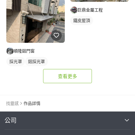
巨鼎金屬工程
鐵皮屋頂
順隆鋁門窗
採光罩
鋁採光罩
門前採光罩
查看更多
找靈感
作品詳情
繼續完成
公司