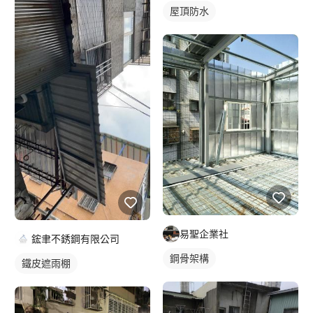
屋頂防水
易聖企業社
鋐聿不銹鋼有限公司
鋼骨架構
鐵皮遮雨棚