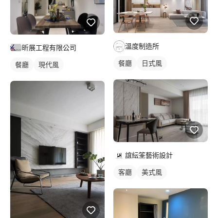
溫度制造所
昕展工程有限公司
餐廳
日式風
餐廳
現代風
誼紜筌藝術設計
客廳
美式風