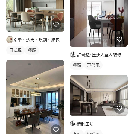
別墅、透天、規劃、統包
日式風
餐廳
許書銘/ 匠達人室內裝修工程行
餐廳
現代風
造制工坊