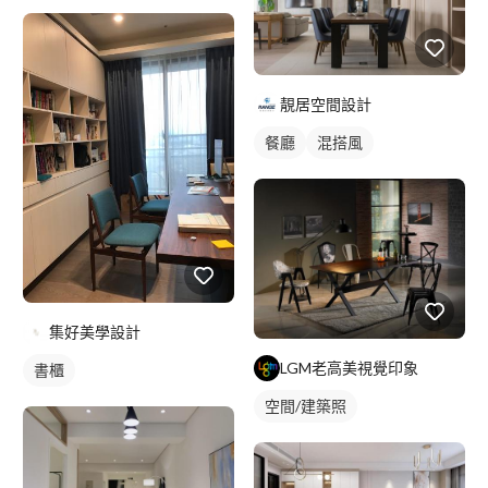
靚居空間設計
餐廳
混搭風
集好美學設計
LGM老高美視覺印象
書櫃
空間/建築照