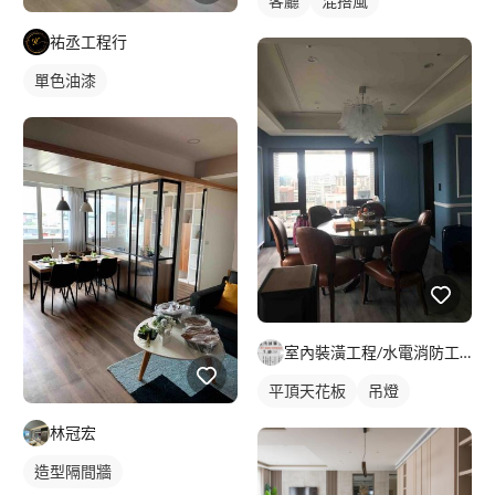
客廳
混搭風
祐丞工程行
單色油漆
室內裝潢工程/水電消防工程（小宇）
平頂天花板
吊燈
林冠宏
造型隔間牆