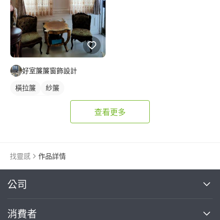
好室簾簾窗飾設計
橫拉簾
紗簾
落地窗窗簾
查看更多
找靈感
作品詳情
繼續完成
公司
關於我們
消費者
找專家(0)
買服務(0)