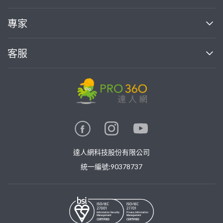
媒體報導
買服務
專家
部落格
如何使用PRO360
加入我們
案件中心
客服
熱門服務
投資人關係
成為專家
所有服務
客服中心
合作提案
如何接案
價格行情
使用條款
聯絡我們
專家指南
專家目錄
信任與保障
推廣服務
在地專家推薦
隱私權政策
卓越專家
達人網科技股份有限公司
關鍵字搜尋
公告
特約專家
統一編號:90378737
專業知識
勞健保專區
問專家
新手攻略