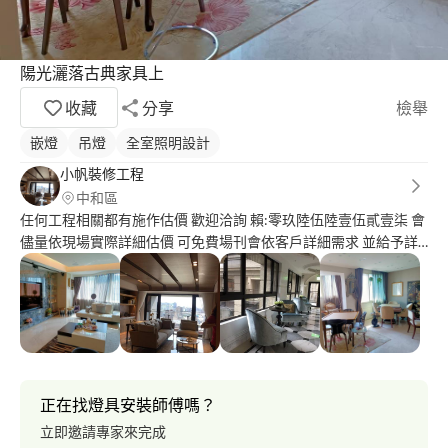
陽光灑落古典家具上
收藏
分享
檢舉
嵌燈
吊燈
全室照明設計
小帆裝修工程
中和區
任何工程相關都有施作估價 歡迎洽詢 賴:零玖陸伍陸壹伍貳壹柒 會
儘量依現場實際詳細估價 可免費場刊會依客戶詳細需求 並給予詳
細報價單 並有售後相關服務 會注重品質及相關環境及相關保護 懇
請再多給予機會洽談
正在找燈具安裝師傅嗎？
立即邀請專家來完成