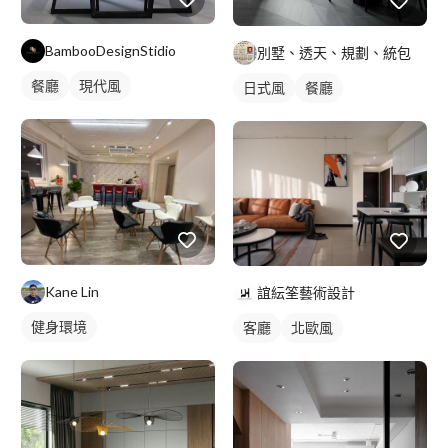
BambooDesignStidio
別墅、透天、規劃、統包
餐廳
現代風
日式風
餐廳
Kane Lin
誼紜筌藝術設計
健身環境
客廳
北歐風