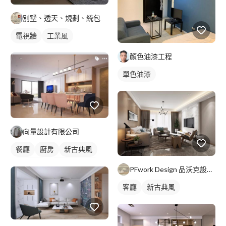
別墅、透天、規劃、統包
電視牆
工業風
顏色油漆工程
單色油漆
向量設計有限公司
餐廳
廚房
新古典風
間接照明
全室照明設計
PFwork Design 品沃克設計 l 工程 安信建築經理屢約保證
客廳燈光設計
吊燈
客廳
新古典風