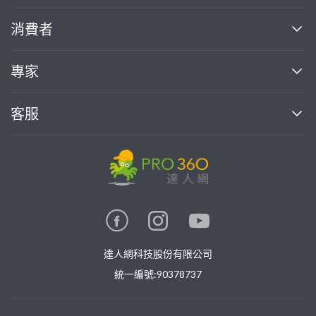
關於我們
消費者
找專家(0)
買服務(0)
媒體報導
買服務
專家
部落格
如何使用PRO360
加入我們
案件中心
客服
熱門服務
投資人關係
成為專家
所有服務
客服中心
合作提案
如何接案
價格行情
使用條款
聯絡我們
專家指南
專家目錄
信任與保障
推廣服務
在地專家推薦
隱私權政策
卓越專家
達人網科技股份有限公司
關鍵字搜尋
公告
特約專家
統一編號:90378737
專業知識
勞健保專區