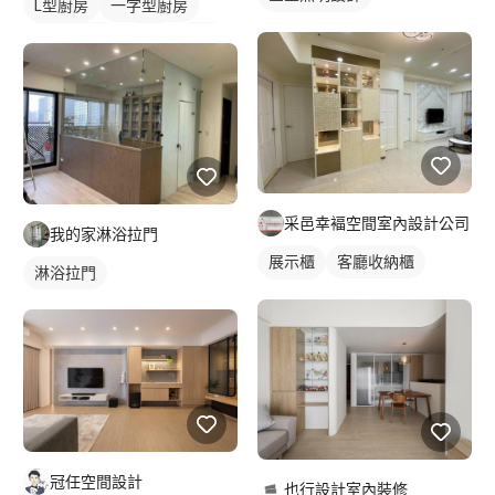
L型廚房
一字型廚房
客廳燈光設計
轉角型廚具
餐廳
廚房
采邑幸褔空間室內設計公司
我的家淋浴拉門
展示櫃
客廳收納櫃
淋浴拉門
電視櫃
冠任空間設計
也行設計室內裝修