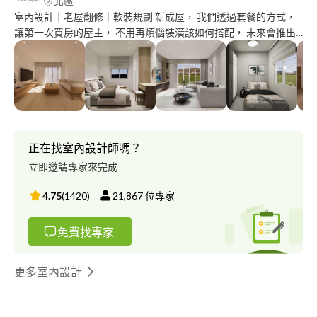
北區
室內設計｜老屋翻修｜軟裝規劃 新成屋， 我們透過套餐的方式，
讓第一次買房的屋主， 不用再煩惱裝潢該如何搭配， 未來會推出
各式各樣的套餐讓每一個人， 都能順利找到自己喜愛的套餐設
計。
正在找室內設計師嗎？
立即邀請專家來完成
4.75
(
1420
)
21,867
位專家
免費找專家
更多室內設計