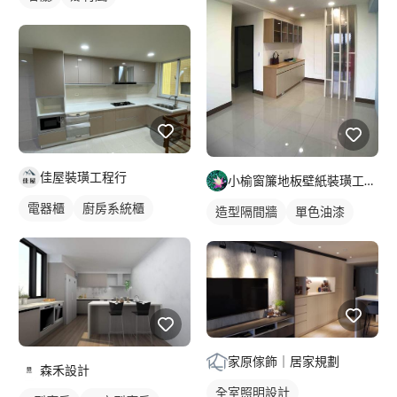
佳屋裝璜工程行
小榆窗簾地板壁紙裝璜工廠/山辰室內設計
電器櫃
廚房系統櫃
造型隔間牆
單色油漆
家原傢飾｜居家規劃
森禾設計
全室照明設計