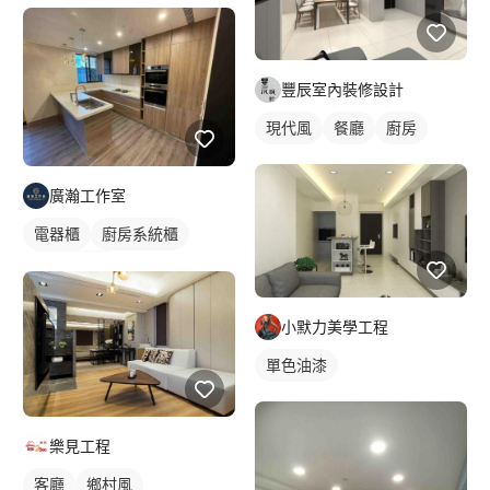
單色油漆
全室照明設計
客廳燈光設計
豐辰室內裝修設計
現代風
餐廳
廚房
廣瀚工作室
電器櫃
廚房系統櫃
轉角型廚具
小默力美學工程
單色油漆
樂見工程
客廳
鄉村風