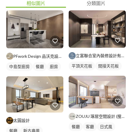
相似圖片
分類圖片
立富聯合室內裝修設計有限公司
PFwork Design 品沃克設計 l 工程 安信建築經理屢約保證
平頂天花板
間接天花板
中島型廚房
餐廳
廚房
ZOUJU 琢居空間設計 (搜尋FB
太圓設計
餐廳
客廳
日式風
餐廳
新古典風