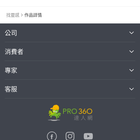
找靈感
作品詳情
繼續完成
公司
關於我們
消費者
找專家(0)
買服務(0)
媒體報導
買服務
專家
部落格
如何使用PRO360
加入我們
案件中心
客服
熱門服務
投資人關係
成為專家
所有服務
客服中心
合作提案
如何接案
價格行情
使用條款
聯絡我們
專家指南
專家目錄
信任與保障
推廣服務