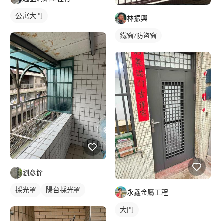
公寓大門
林振興
鐵窗/防盜窗
劉彥銓
採光罩
陽台採光罩
永鑫金屬工程
大門