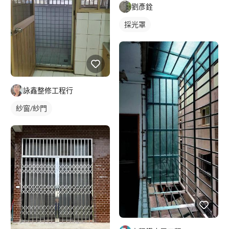
劉彥銓
採光罩
詠鑫整修工程行
紗窗/紗門