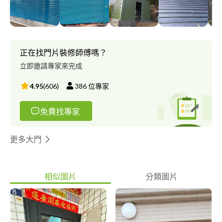
正在找門片裝修師傅嗎？
立即邀請專家來完成
4.95
(
606
)
386
位專家
免費找專家
更多大門
相似圖片
分類圖片