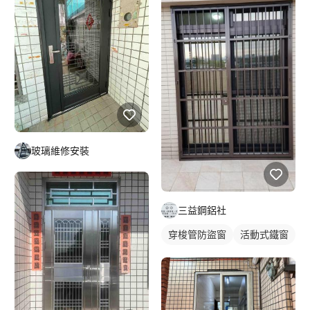
玻璃維修安裝
三益鋼鋁社
穿梭管防盜窗
活動式鐵窗