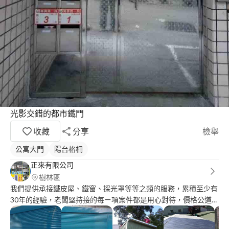
光影交錯的都市鐵門
收藏
分享
檢舉
公寓大門
陽台格柵
正來有限公司
樹林區
我們提供承接鐵皮屋、鐵窗、採光罩等等之類的服務，累積至少有
30年的經驗，老闆堅持接的每ㄧ項案件都是用心對待，價格公道、
品質保證，幾乎接洽過的客戶有需要都會再回顧