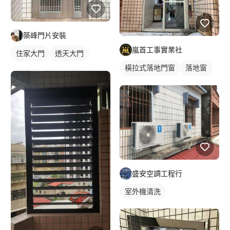
築峰門片安裝
嵐首工事實業社
住家大門
透天大門
橫拉式落地門窗
落地窗
鐵門
大門
鋁門窗
鋁門
玻璃鋁門
盛安空調工程行
室外機清洗