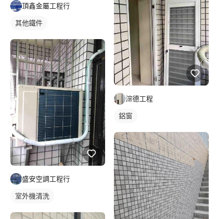
頂鑫金屬工程行
其他鐵件
淙德工程
鋁窗
盛安空調工程行
室外機清洗