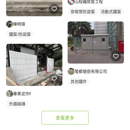
山程鐵皮屋工程
穿梭管防盜窗
活動式鐵窗
鐵窗/防盜窗
陳明瑋
鐵窗/防盜窗
隆都營造有限公司
其他鐵件
專業泥作❗️
外牆磁磚
查看更多