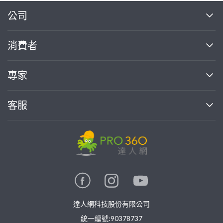
繼續完成
公司
關於我們
消費者
找專家(0)
買服務(0)
媒體報導
買服務
專家
部落格
如何使用PRO360
加入我們
案件中心
客服
熱門服務
投資人關係
成為專家
所有服務
客服中心
合作提案
如何接案
價格行情
使用條款
聯絡我們
專家指南
專家目錄
信任與保障
推廣服務
在地專家推薦
隱私權政策
卓越專家
達人網科技股份有限公司
關鍵字搜尋
公告
特約專家
統一編號:90378737