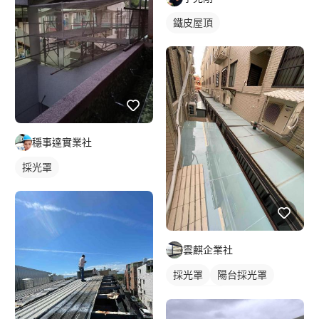
鐵皮屋頂
穩事達實業社
採光罩
雲麒企業社
採光罩
陽台採光罩
玻璃採光罩