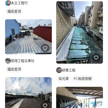
永立工程行
鐵皮屋頂
昱璋工程企業社
鐵皮屋頂
研華工程
採光罩
PC板遮雨棚
PC板採光罩