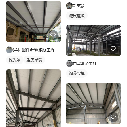
新東發
鐵皮屋頂
(華研鐵件)屋簷浪板工程
採光罩
鐵皮屋簷
由承富企業社
不鏽鋼遮雨棚
鋼骨架構