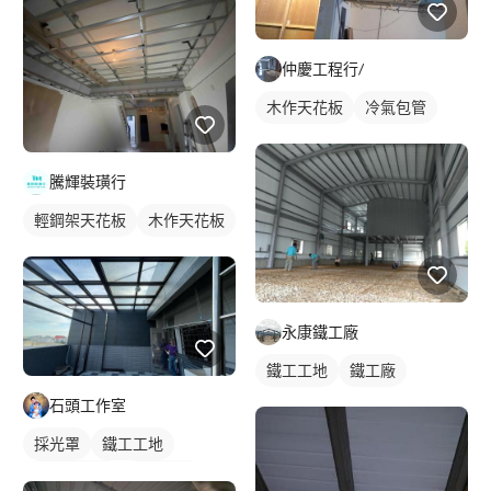
仲慶工程行/
木作天花板
冷氣包管
騰輝裝璜行
輕鋼架天花板
木作天花板
永康鐵工廠
鐵工工地
鐵工廠
石頭工作室
採光罩
鐵工工地
柵欄式鐵窗
鋁採光罩