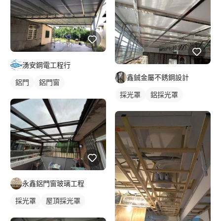
鋁採光罩
湧安鋼電工程行
鑫鋮金屬不銹鋼設計
鋁門
鋁門窗
採光罩
鋁採光罩
永鑫鋁門窗玻璃工程
採光罩
屋頂採光罩
鋁採光罩