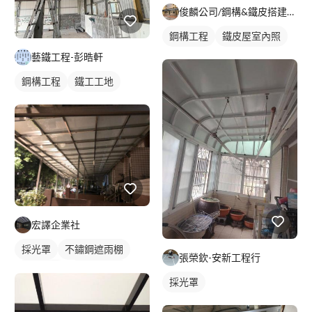
俊麟公司/鋼構&鐵皮搭建&採光罩
鋼構工程
鐵皮屋室內照
藝鐵工程-彭晧軒
鋼構工程
鐵工工地
宏譯企業社
採光罩
不鏽鋼遮雨棚
張榮欽-安新工程行
鋁採光罩
門前採光罩
採光罩