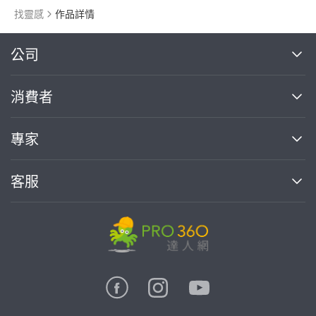
找靈感
作品詳情
繼續完成
公司
關於我們
消費者
找專家(0)
買服務(0)
媒體報導
買服務
專家
部落格
如何使用PRO360
加入我們
案件中心
客服
熱門服務
投資人關係
成為專家
所有服務
客服中心
合作提案
如何接案
價格行情
使用條款
聯絡我們
專家指南
專家目錄
信任與保障
推廣服務
在地專家推薦
隱私權政策
卓越專家