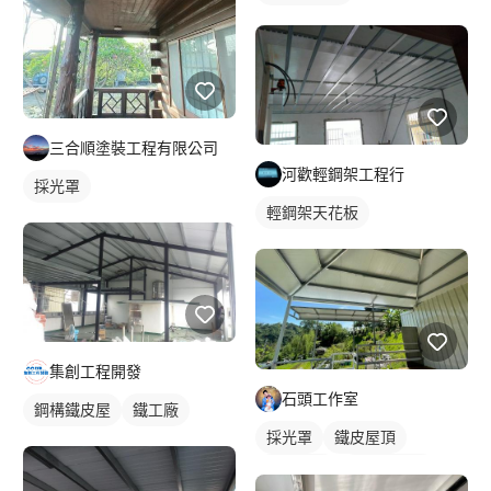
三合順塗裝工程有限公司
河歡輕鋼架工程行
採光罩
輕鋼架天花板
集創工程開發
石頭工作室
鋼構鐵皮屋
鐵工廠
採光罩
鐵皮屋頂
鐵工工地
門前採光罩