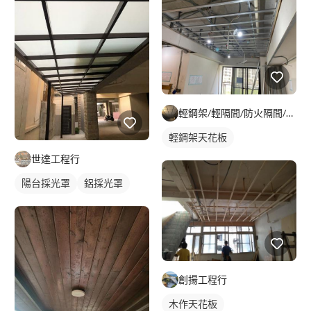
輕鋼架/輕隔間/防火隔間/造型天花/自工價廉
輕鋼架天花板
世達工程行
陽台採光罩
鋁採光罩
創揚工程行
木作天花板