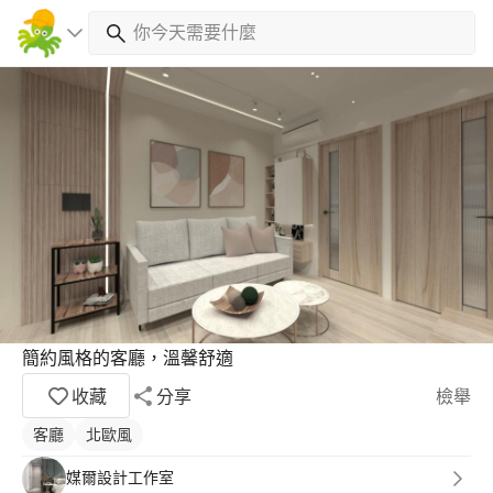
簡約風格的客廳，溫馨舒適
收藏
分享
檢舉
客廳
北歐風
媒爾設計工作室