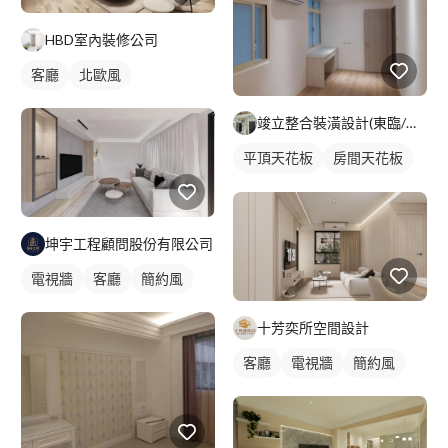
HBD室內裝修公司
客廳
北歐風
竣立整合裝潢設計(東臨/寓意)
平頂天花板
房間天花板
客廳天花板
間接天花板
坤宇工程顧問股份有限公司
電視牆
客廳
簡約風
十芳奕所空間設計
客廳
電視牆
簡約風