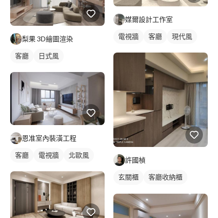
媒爾設計工作室
電視牆
客廳
現代風
梨果 3D繪圖渲染
客廳
日式風
恩准室內裝潢工程
客廳
電視牆
北歐風
許國楨
玄關櫃
客廳收納櫃
電視櫃