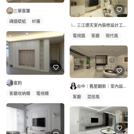
三華窗簾
磚牆壁紙
紗簾
三江德天室內裝修設計工程有限公司
電視牆
客廳
現代風
富鈞
台中｜舊屋翻新｜室內設計｜新屋裝潢｜空間規劃｜工程統包
客廳收納櫃
電視櫃
客廳
混搭風