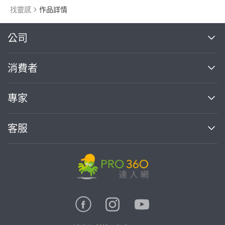
找靈感
作品詳情
繼續完成
公司
關於我們
消費者
找專家(0)
買服務(0)
媒體報導
買服務
專家
部落格
如何使用PRO360
加入我們
案件中心
客服
熱門服務
投資人關係
成為專家
所有服務
客服中心
合作提案
如何接案
價格行情
使用條款
聯絡我們
專家指南
專家目錄
信任與保障
推廣服務
在地專家推薦
隱私權政策
卓越專家