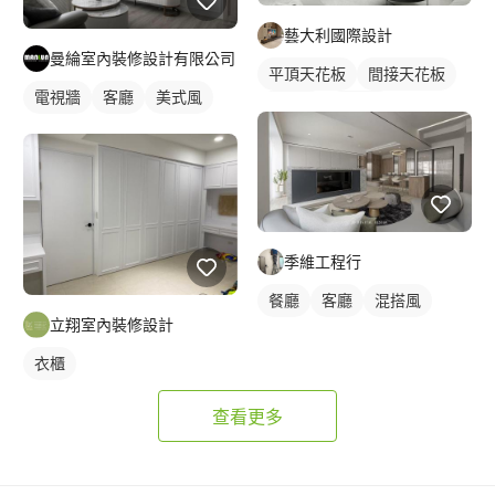
藝大利國際設計
曼綸室內裝修設計有限公司
平頂天花板
間接天花板
電視牆
客廳
美式風
簡約風
電視牆
季維工程行
餐廳
客廳
混搭風
立翔室內裝修設計
衣櫃
查看更多