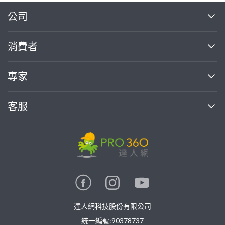
繼續完成
公司
關於我們
消費者
找專家(0)
買服務(0)
媒體報導
買服務
專家
部落格
如何使用PRO360
加入我們
案件中心
客服
熱門服務
投資人關係
成為專家
所有服務
客服中心
合作提案
如何接案
價格行情
使用條款
聯絡我們
專家指南
專家目錄
信任與保障
推廣服務
在地專家推薦
隱私權政策
卓越專家
達人網科技股份有限公司
關鍵字搜尋
公告
特約專家
統一編號:90378737