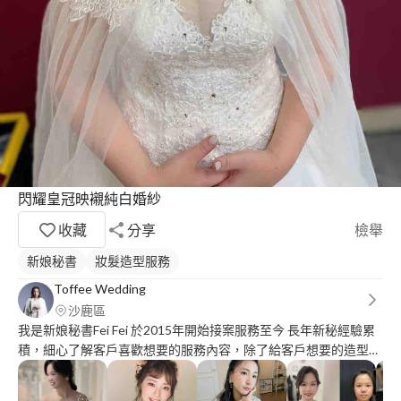
閃耀皇冠映襯純白婚紗
收藏
分享
檢舉
新娘秘書
妝髮造型服務
Toffee Wedding
沙鹿區
我是新娘秘書Fei Fei 於2015年開始接案服務至今 長年新秘經驗累
積，細心了解客戶喜歡想要的服務內容，除了給客戶想要的造型，
更以豐富經驗提供參考建議，解決客戶遇到的任何造型問題。 除
了新娘秘書、尾牙、舞台表演、活動造型、媽媽妝髮、整體造型都