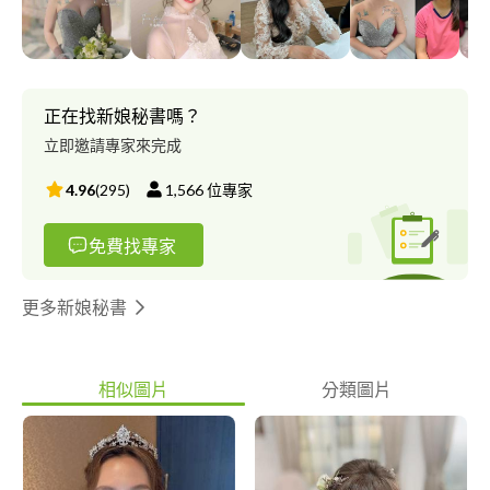
有接案服務。
正在找新娘秘書嗎？
立即邀請專家來完成
4.96
(
295
)
1,566
位專家
免費找專家
更多新娘秘書
相似圖片
分類圖片