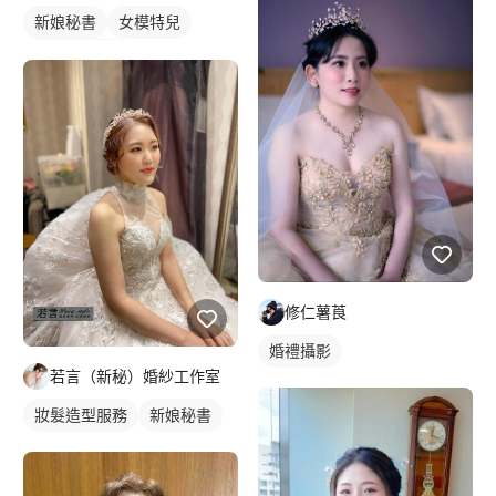
新娘秘書
女模特兒
親戚妝髮造型
修仁薯莨
婚禮攝影
若言（新秘）婚紗工作室
妝髮造型服務
新娘秘書