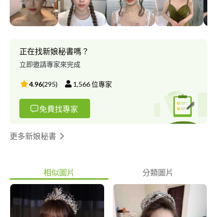
以下是彩妝師履歷雲端提供給您參考，感謝。
https://drive.google.com/file/d/1qWXy-
1YjWaZFFl2IfQyFfweGSeTSiAWY/view?usp=drivesdk Vogue 社
群風格雜誌彩妝師 (開水小姐、蔡佩軒、旅行YJ、蔡哥、那個凱
文、夏曼娣、Julia) 17live 1月刊 雜誌梳化 (直播主淇淇） Daniel
正在找新娘秘書嗎？
Wong 愛丁堡狂想曲 fashionshow 後台彩妝師 Daniel Wong 綻放
立即邀請專家來完成
fashionshow 後台彩妝師 Daniel Wong 淬煉fashionshow 後台彩妝
師 Daniel Wong 淬煉fashionshow 形象照拍攝彩妝師 2018統一阪
4.96
(
295
)
1,566
位專家
急愛sharing fashionshow後台彩妝師 2019統一阪急愛sharing
fashionshow後台彩妝師 2019 AFA fashionshow 後台造型師啊
免費找專家
3o’clock 內褲形象照彩妝師 蔡佩軒 樂團新勢力 藝人梳化 蔡佩軒
2019全球運動會 藝人梳化 唐從聖、賈桂琳阿龜 vlog 藝人梳化
更多新娘秘書
相似圖片
分類圖片