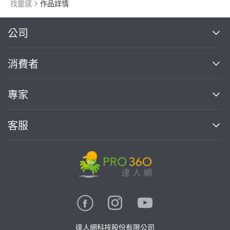
找靈感
作品詳情
繼續完成
公司
關於我們
消費者
找專家(0)
買服務(0)
媒體報導
買服務
專家
部落格
如何使用PRO360
加入我們
案件中心
客服
熱門服務
投資人關係
成為專家
所有服務
客服中心
合作提案
如何接案
價格行情
使用條款
聯絡我們
專家指南
專家目錄
信任與保障
推廣服務
在地專家推薦
隱私權政策
卓越專家
達人網科技股份有限公司