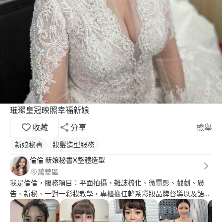
璀璨皇冠映照幸福新娘
收藏
分享
檢舉
新娘秘書
妝髮造型服務
倫倫 新娘秘書X整體造型
萬華區
我是倫倫，服務項目：平面拍攝、雜誌梳化、微電影、戲劇、廣
告、新秘、一對一彩妝教學，專櫃擔任韓系彩妝品牌督導以及語繡
補習班擔任新秘老師 秉持親切細心的服務態度，讓每個客人都可
以感受到我的貼心，與在造型上的熱情，希望有機會可以服務您❤️