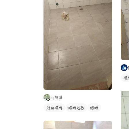
磁
西瓜潘
浴室磁磚
磁磚地板
磁磚