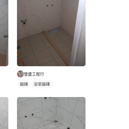
瑩盛工程行
磁磚
浴室磁磚