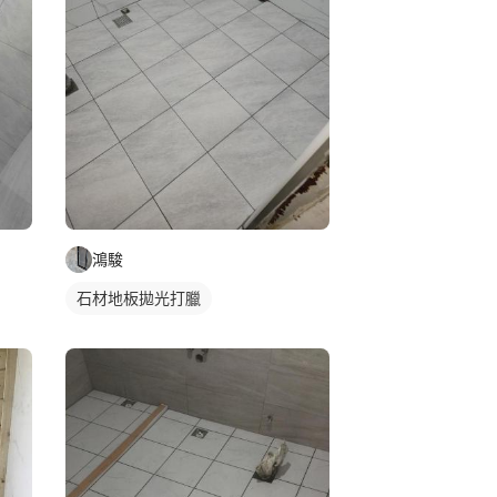
鴻駿
石材地板拋光打臘