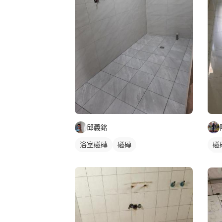
邱義銘
浴室磁磚
磁磚
磁
石