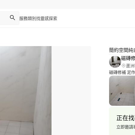
服務類別
找靈感
探索
簡約空間純
磁磚
蘆洲
磁磚修補 泥作
正在找
立即邀請