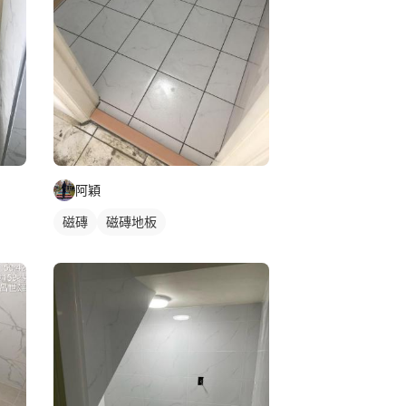
阿穎
磁磚
磁磚地板