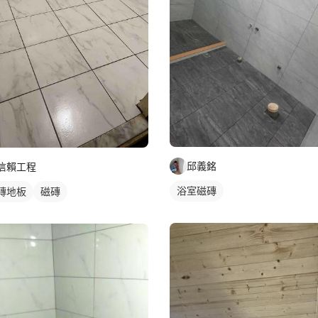
邱義銘
信賴工程
浴室磁磚
磚地板
磁磚