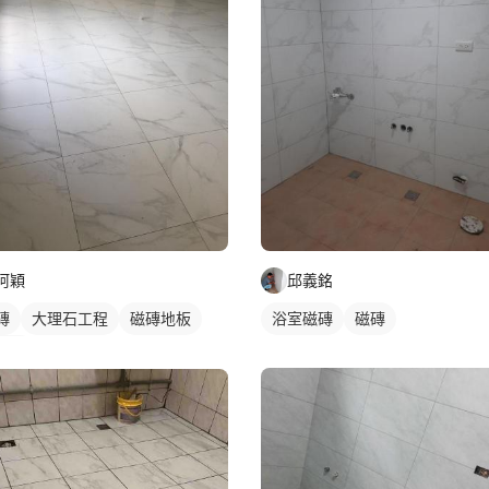
阿穎
邱義銘
磚
大理石工程
磁磚地板
浴室磁磚
磁磚
英磚