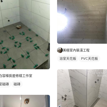
美極室內裝潢工程
浴室天花板
PVC天花板
白容樺房屋修繕工作室
室磁磚
磁磚