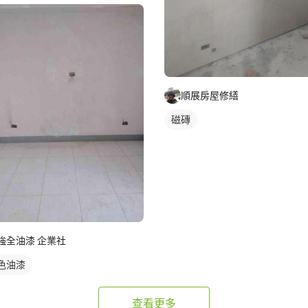
順展房屋修繕
磁磚
強全油漆 企業社
色油漆
查看更多