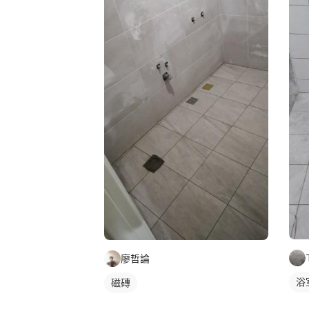
廖哲論
浴
磁磚