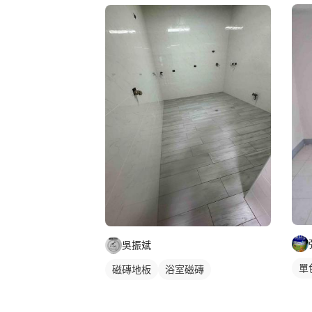
吳振斌
單
磁磚地板
浴室磁磚