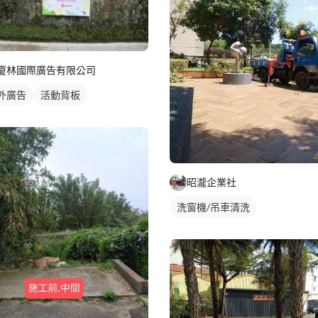
廈林國際廣告有限公司
外廣告
活動背板
昭瀧企業社
洗窗機/吊車清洗