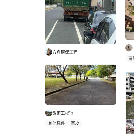
方舟環保工程
建
馥侑工程行
其他鐵件
草皮