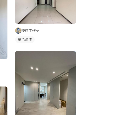
爍褀工作室
單色油漆