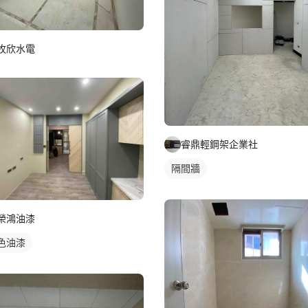
牧欣水電
睿鼎輕鋼架企業社
隔間牆
榮鴻油漆
色油漆