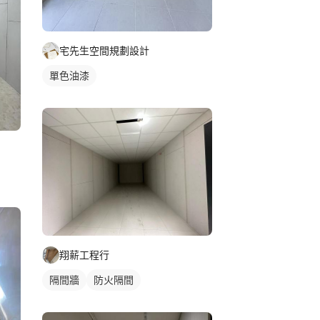
宅先生空間規劃設計
單色油漆
翔薪工程行
隔間牆
防火隔間