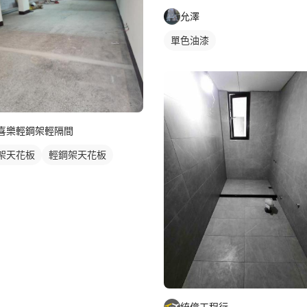
允澤
單色油漆
喜樂輕鋼架輕隔間
架天花板
輕鋼架天花板
統億工程行