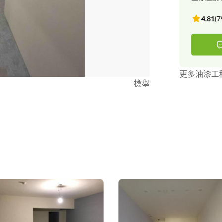
4.81
(
7
更多油漆工
檢舉