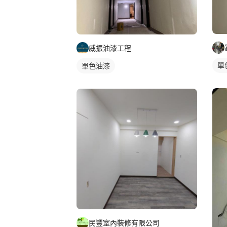
威振油漆工程
單
單色油漆
民豐室內裝修有限公司