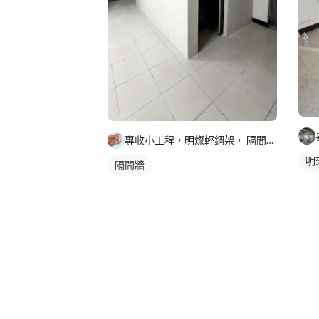
專收小工程，明燦輕鋼架， 隔間，天花板，維修，開孔，專作小坪
明
隔間牆