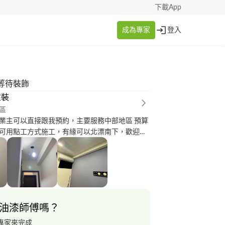
下載App
成為專家
登入
等待裝飾
塗裝
區
業主可以直接跟我預約，主要服務中部地區 預算
可用點工方式施工，有緣可以北漂南下，歡迎業
聯繫 大小油漆工程承接，油漆，噴漆，木作，藝
坪，輕隔間，室內設計 以上有任何需要我服務的
我
油漆師傅嗎？
專家來完成