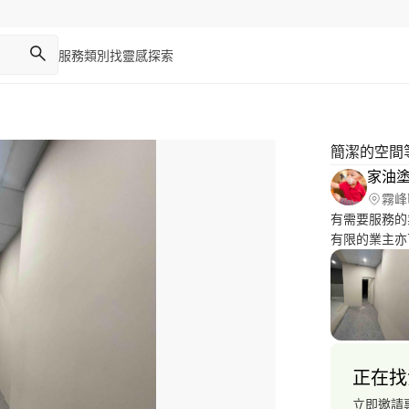
服務類別
找靈感
探索
簡潔的空間
家油
霧峰
有需要服務的
有限的業主亦
主設計師與我
術漆，無縫地
地方 歡迎找
正在找
立即邀請