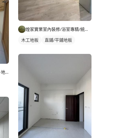
煌家實業室內裝修/浴室專精/統包工程
木工地板
直鋪/平鋪地板
雙北-桃竹-中益團隊-裝潢清潔-地板防滑-居家鍍膜