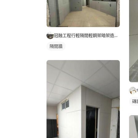
冠融工程行輕隔間輕鋼架暗架造型天花
隔間牆
磚