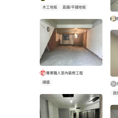
木工地板
直鋪/平鋪地板
專業職人室內裝修工程
磚牆
跳