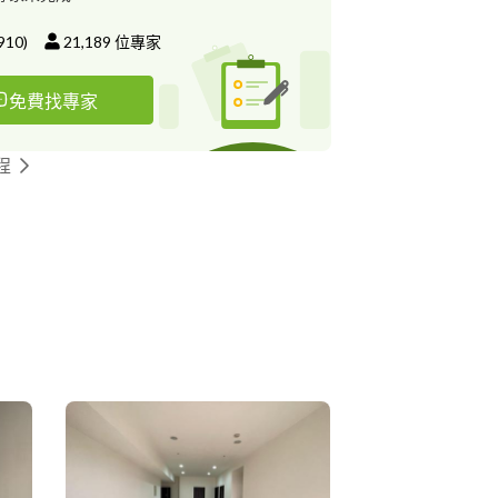
910
)
21,189
位專家
免費找專家
程