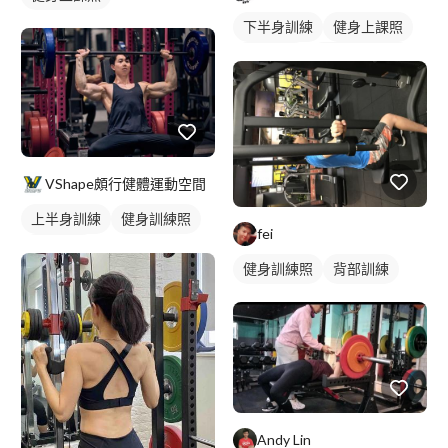
下半身訓練
健身上課照
健身教練
私人健身教練
健身團體課
重訓教練
重訓課程
健身課程
胸肌訓練
VShape頗行健體運動空間
上半身訓練
健身訓練照
fei
胸肌訓練
健身訓練照
背部訓練
Andy Lin