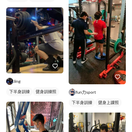
Jing
下半身訓練
健身訓練照
fun力sport
腿部訓練
下半身訓練
健身上課照
健身教練
私人健身教練
重訓教練
重訓課程
健身課程
腿部訓練