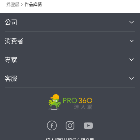
找靈感
作品詳情
繼續完成
公司
關於我們
消費者
找專家(0)
買服務(0)
媒體報導
買服務
專家
部落格
如何使用PRO360
加入我們
案件中心
客服
熱門服務
投資人關係
成為專家
所有服務
客服中心
合作提案
如何接案
價格行情
使用條款
聯絡我們
專家指南
專家目錄
信任與保障
推廣服務
在地專家推薦
隱私權政策
卓越專家