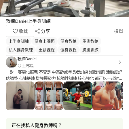
教練Daniel上半身訓練
收藏
分享
檢舉
上半身訓練
健身上課照
健身教練
重訓教練
私人健身教練
重訓課程
健身課程
胸肌訓練
教練Daniel
士林區
一對一客製化服務 不管是 中高齡或年長者訓練 減脂增肌 活動度評
估調整 心肺鍛煉 增強爆發力 協調性訓練 核心強化 都可以一起討論
經歷 士林區運動中心健身教練 GoGym私人健身教練 喜來登大飯店
會館私人教練 TrueFitness私人健身教練 小型工作室健身教練 自由
教練
正在找私人健身教練嗎？