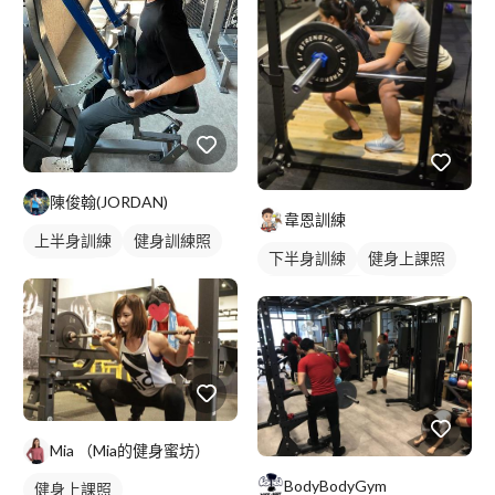
陳俊翰(JORDAN)
韋恩訓練
上半身訓練
健身訓練照
下半身訓練
健身上課照
背部訓練
私人健身教練
重訓教練
健身教練
重訓課程
健身課程
腿部訓練
Mia （Mia的健身蜜坊）
BodyBodyGym
健身上課照