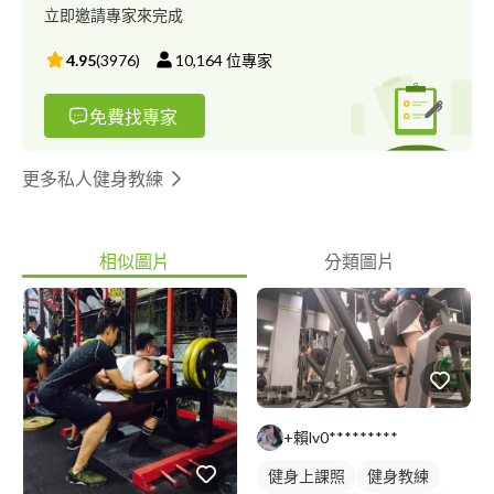
立即邀請專家來完成
4.95
(
3976
)
10,164
位專家
免費找專家
更多私人健身教練
相似圖片
分類圖片
+賴lv0*********
健身上課照
健身教練