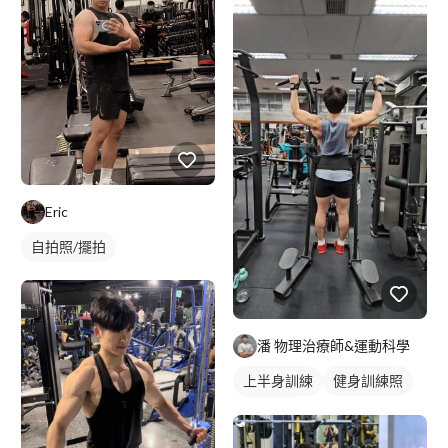
Eric
自拍照/擺拍
潘 物理治療師&運動科學
上半身訓練
健身訓練照
背部訓練