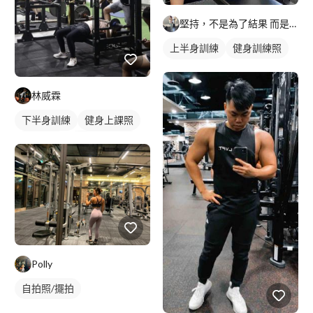
堅持，不是為了結果 而是自律的養成
上半身訓練
健身訓練照
背部訓練
林威霖
下半身訓練
健身上課照
健身教練
私人健身教練
重訓教練
健身課程
重訓課程
胸肌訓練
Polly
自拍照/擺拍