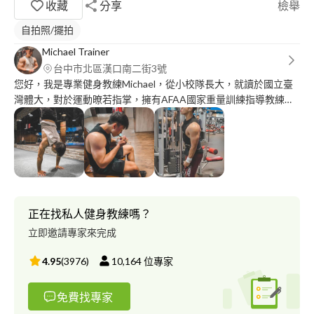
收藏
分享
檢舉
自拍照/擺拍
Michael Trainer
台中市北區漢口南二街3號
您好，我是專業健身教練Michael，從小校隊長大，就讀於國立臺
灣體大，對於運動暸若指掌，擁有AFAA國家重量訓練指導教練，
專於減重、重量訓練、肌肉雕塑，服務熱情非常有耐心，值得您的
信賴！
正在找私人健身教練嗎？
立即邀請專家來完成
4.95
(
3976
)
10,164
位專家
免費找專家