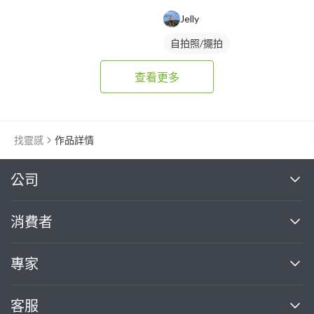
Jelly
自拍照/擺拍
查看更多
找靈感
作品詳情
繼續完成
公司
關於我們
消費者
找專家(0)
買服務(0)
媒體報導
買服務
專家
部落格
如何使用PRO360
加入我們
案件中心
客服
熱門服務