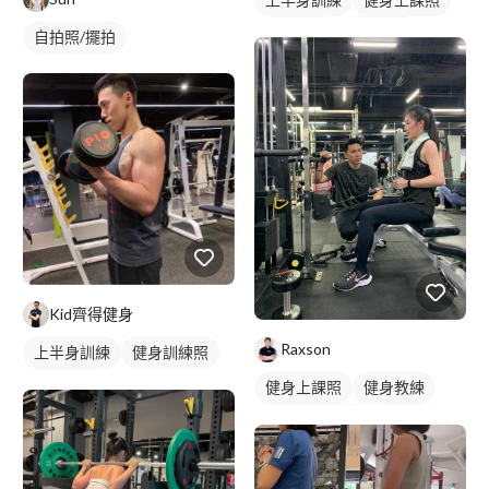
健身教練
重訓教練
自拍照/擺拍
私人健身教練
重訓課程
健身課程
胸肌訓練
Kid齊得健身
Raxson
上半身訓練
健身訓練照
手臂訓練
健身上課照
健身教練
私人健身教練
重訓教練
健身課程
重訓課程
背部訓練