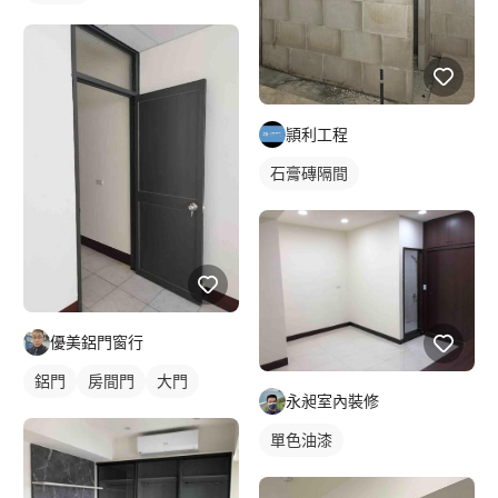
頴利工程
石膏磚隔間
優美鋁門窗行
鋁門
房間門
大門
永昶室內裝修
單色油漆