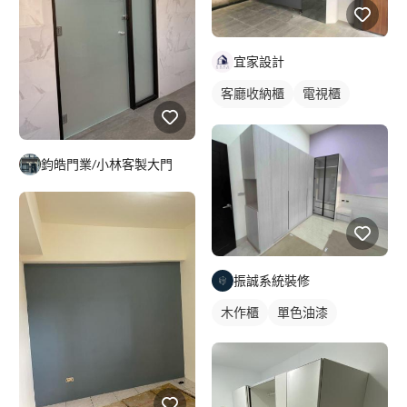
宜家設計
客廳收納櫃
電視櫃
平頂天花板
木作櫃
玄關櫃
鈞皓門業/小林客製大門
振誠系統裝修
木作櫃
單色油漆