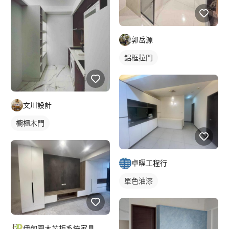
郭岳源
鋁框拉門
文川設計
櫥櫃木門
卓曜工程行
單色油漆
伊甸園木芯板系統家具