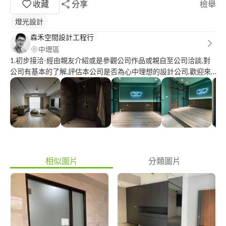
收藏
分享
檢舉
燈光設計
森禾空間設計工程行
中壢區
1.初步接洽-經由親友介紹或是參觀公司作品或親自至公司洽談,對
公司有基本的了解,評估本公司是否為心中理想的設計公司,歡迎來
電預約丈量工地現場 2.圖面規劃-丈量後,公司規劃放樣圖\平面配置
圖及初步設計預算與構想討論 3.工程報價-依設計合約定案圖面提
出準確工程報價/工程進度與材料建議 4.簽約-簽訂工程合約,公司成
立專案建檔,對業主提供完整的設計與施工服務 5.工程施工/流程-針
對工程進度安排工序,按照工程進度施作請款 6.完工驗收-工程完工
後,確認工程驗收無誤後收取尾款並完成結案建檔 7.售後服務-依施
工合約內容提供工程保固服務一年,並提供永久諮詢與服務
相似圖片
分類圖片