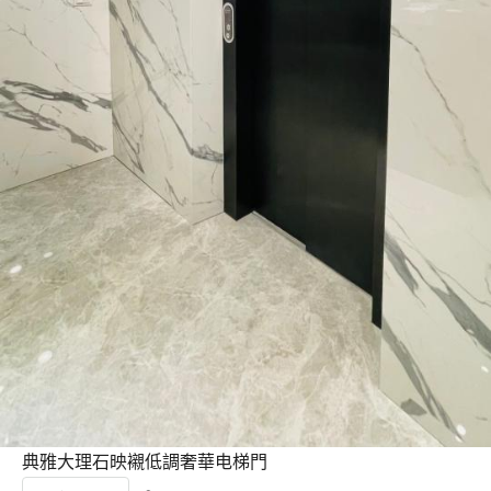
典雅大理石映襯低調奢華电梯門