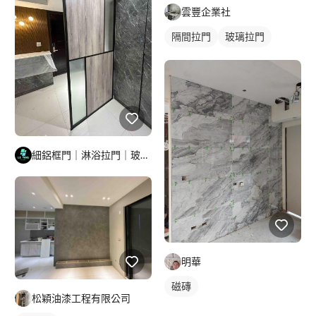
雲豐企業社
隔間拉門
玻璃拉門
細鋁框門｜淋浴拉門｜玻璃明鏡｜鋁門窗工程
明華
磁磚
松穎油漆工程有限公司