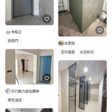
林桓正
房間門
涂彥翔
泥作牆面
水泥粉光
天行動力統包團隊
單色油漆