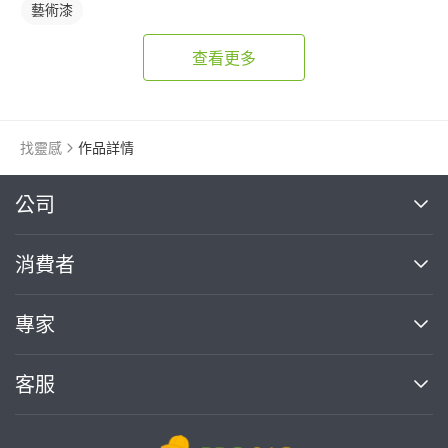
藝術漆
查看更多
找靈感
作品詳情
繼續完成
公司
關於我們
消費者
找專家(0)
買服務(0)
媒體報導
買服務
專家
部落格
如何使用PRO360
加入我們
案件中心
客服
熱門服務
投資人關係
成為專家
所有服務
客服中心