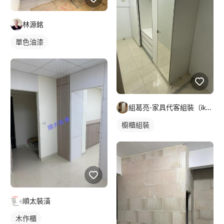
林源銘
單色油漆
組葛亮-家具代客組裝（ikea、淘寶）
櫥櫃組裝
順太裝潢
木作櫃