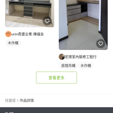
unix奇建企業-陳福全
木作櫃
宏璟室內裝修工程行
房間吊櫃
木作櫃
查看更多
找靈感
作品詳情