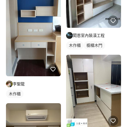
閎恩室內裝潢工程
木作櫃
櫥櫃木門
李聖龍
木作櫃