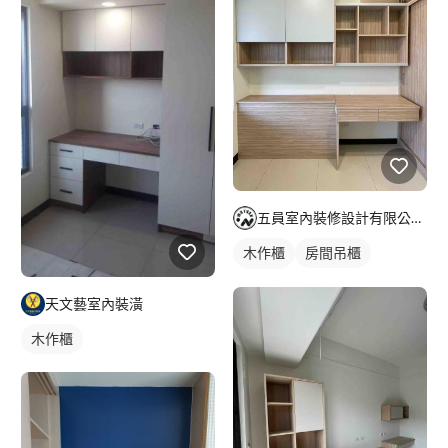
五員室內裝修設計有限公司/珈霏工程行
木作櫃
房間吊櫃
床頭櫃
天文藝室內裝潢
木作櫃