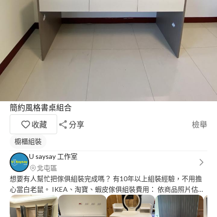
簡約風格書桌組合
收藏
分享
檢舉
櫥櫃組裝
U saysay 工作室
北屯區
想要有人幫忙把傢俱組裝完成嗎？ 有10年以上組裝經驗，不用擔
心當白老鼠。 IKEA、淘寶、蝦皮傢俱組裝費用： 依商品照片估
價。 (最低組裝費用500元起) IKEA二手傢俱拆裝服務也有！ 上牆
鑽洞費用50/每洞。 無提供紙箱回收。 台中市區無需車馬費，其餘