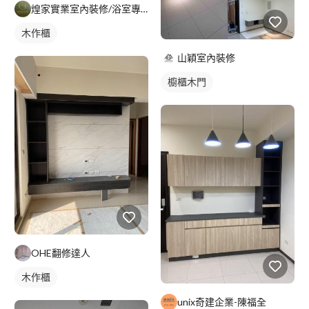
煌家實業室內裝修/浴室專精/統包工程
木作櫃
山穎室內裝修
櫥櫃木門
OHE翻修達人
木作櫃
unix奇建企業-陳福全