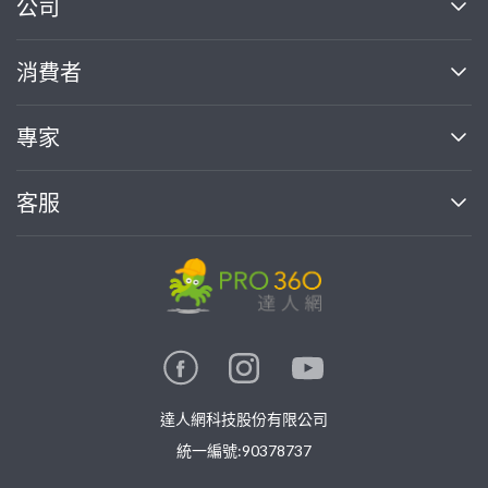
繼續完成
公司
關於我們
消費者
找專家(0)
買服務(0)
媒體報導
買服務
專家
部落格
如何使用PRO360
加入我們
案件中心
客服
熱門服務
投資人關係
成為專家
所有服務
客服中心
合作提案
如何接案
價格行情
使用條款
聯絡我們
專家指南
專家目錄
信任與保障
推廣服務
在地專家推薦
隱私權政策
卓越專家
達人網科技股份有限公司
關鍵字搜尋
公告
特約專家
統一編號:90378737
專業知識