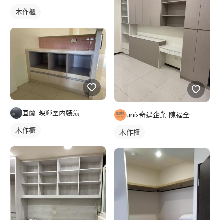
木作櫃
宜蘭-映輝室內裝潢
unix奇建企業-陳福全
木作櫃
木作櫃