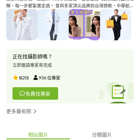
解，每一步都紮實走過。 曾與多家頂尖品牌如台灣微軟、中華航
空，以及知名代言人如徐乃麟、女神林莎進行合作，打造出令人難
忘的影像廣告和封面照片。 擅長與客戶和團隊進行深度的溝通，
確保每一次的合作都能夠達到最佳的效果。 想經營自己的品牌，
建立屬於自己的事業，那您一定需要有好的呈現，才不枉費您對事
業的熱情！
正在找攝影師嗎？
立即邀請專家來完成
5
(
20
)
936
位專家
免費找專家
更多藝術照
相似圖片
分類圖片