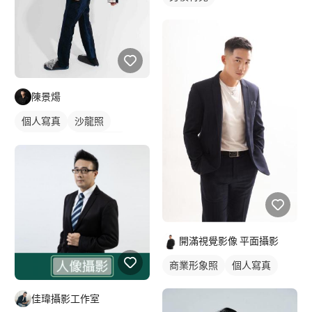
陳景煬
個人寫真
沙龍照
形象美照
棚拍藝術照
藝術照
開滿視覺影像 平面攝影
商業形象照
個人寫真
佳瑋攝影工作室