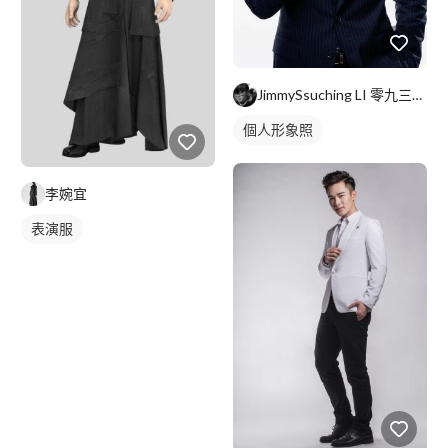
JimmySsuching LI 零九三一一九零零零七 ＞J
個人形象照
李婉宜
表演服