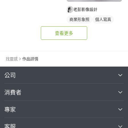
老彭影像設計
商業形象照
個人寫真
查看更多
找靈感
作品詳情
繼續完成
公司
關於我們
消費者
找專家(0)
買服務(0)
媒體報導
買服務
專家
部落格
如何使用PRO360
加入我們
案件中心
客服