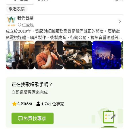
歌唱表演
我們音樂
仁愛區
成立於2018年，質感與細膩服務品質是我們誠正的態度，廣納電
影電視媒體、唱片製作、後製成音、行銷公關、視訊音響硬體等人
才，創造多方多元的系統整合。我們秉持著積極創新，藝術落地的
原則，「你的想法，我們來做」，以細膩且專業的態度、熱誠的規
劃服務，成為客戶信賴的合作夥伴，「我們」與你同在。 官網：
https://wemusicwe.weebly.com/
正在找歌唱歌手嗎？
立即邀請專家來完成
4.91
(
66
)
1,741
位專家
免費找專家