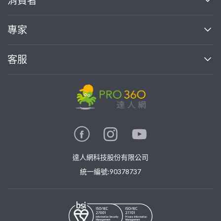
消費者
找專家(0)
買服務(0)
媒體報導
買服務
專家
部落格
如何使用PRO360
加入我們
案件中心
客服
熱門服務
投資人關係
成為專家
所有服務
客服中心
合作提案
如何接案
價格行情
使用條款
聯絡我們
專家指南
專家目錄
信任與保障
推廣服務
在地專家推薦
隱私權政策
卓越專家
達人網科技股份有限公司
關鍵字搜尋
公告
特約專家
統一編號:90378737
專業知識
勞健保專區
問專家
新手攻略