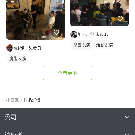
加一吉他 朱致澔
樂團表演
活動表演
魔術師- 吳彥良
木吉他表演
魔術表演
查看更多
找靈感
作品詳情
繼續完成
公司
關於我們