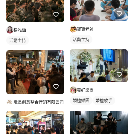
寶寶老師
楊雅涵
活動主持
活動主持
霓好樂團
婚禮樂團
婚禮歌手
飛長創意整合行銷有限公司
駐唱歌手
歌唱表演
婚禮活動照