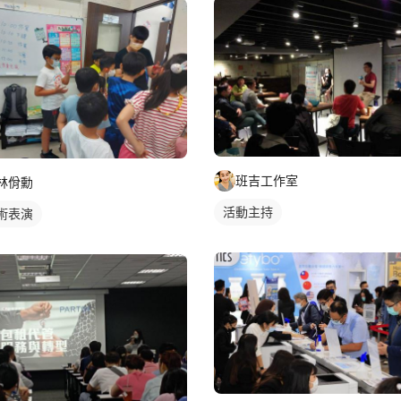
班吉工作室
林佾勳
活動主持
術表演