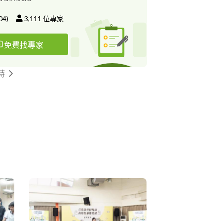
04
)
3,111
位專家
免費找專家
持