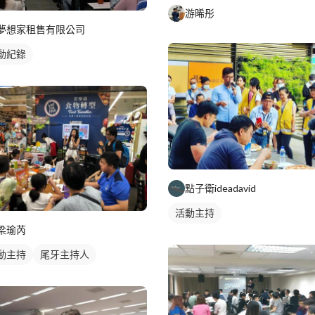
游晞彤
夢想家租售有限公司
動紀錄
點子衛ideadavid
活動主持
梁瑜芮
動主持
尾牙主持人