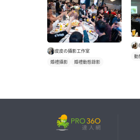
皮皮の攝影工作室
動
婚禮攝影
婚禮動態錄影
婚禮平面攝影
繼續完成
找專家(0)
買服務(0)