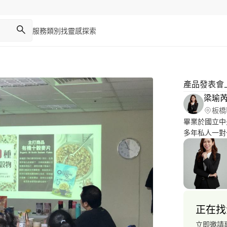
服務類別
找靈感
探索
產品發表會
梁瑜
板橋
畢業於國立中央
多年私人一對一家
https://yout
正在找
立即邀請