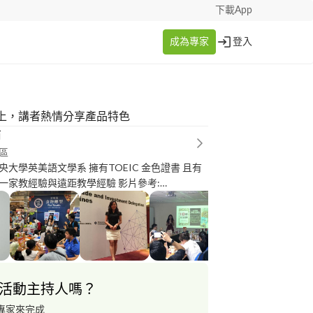
下載App
成為專家
登入
上，講者熱情分享產品特色
芮
區
大學英美語文學系 擁有TOEIC 金色證書 且有
教經驗與遠距教學經驗 影片參考:
u.be/k1uCiz6oR9w
活動主持人嗎？
專家來完成