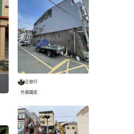
正發行
外牆鐵皮