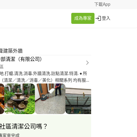
下載App
成為專家
登入
聳建築外牆
中部清潔（有限公司）
區
地.打蠟.清洗.消毒.外牆清洗.註點清潔.特清. ● 所
（清潔／清洗／消毒／美化）相關系列 均有服務
.粗清.整修 ● 服務區域： 台中市、大台中、彰投 、
 ● 更多實績可參考本公司網站 可google或
部清潔公司 # 璟來清潔美護 # 璟來有限
社區清潔公司嗎？
專家來完成