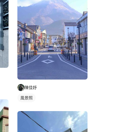
陳佳妤
風景照