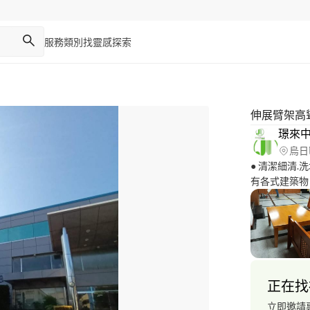
服務類別
找靈感
探索
伸展臂架高
璟來
烏日
● 清潔細清.洗
有各式建築物
● 拆除.清運
竹苗、台中清潔公司
fb粉專搜尋： # 璟來中
公司
正在找
立即邀請