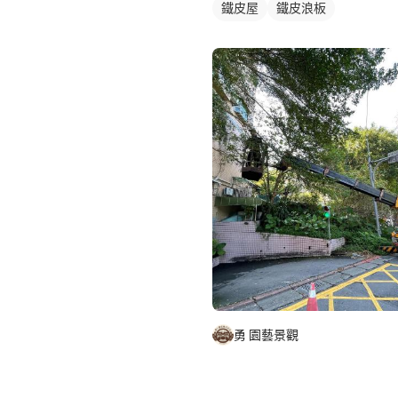
鐵皮屋
鐵皮浪板
勇 園藝景觀