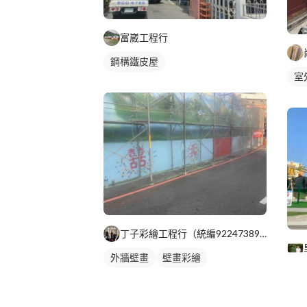
富崴工程行
鋼構鐵皮屋
室
丁子彩繪工程行（統編92247389）
外牆壁畫
壁畫彩繪