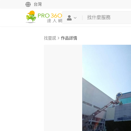
台灣
找靈感
作品詳情