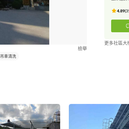
4.89
(
3
更多社區大
檢舉
/吊車清洗