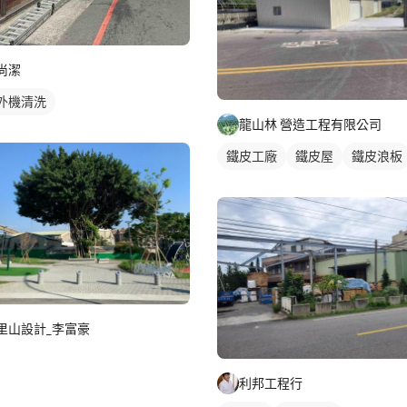
尚潔
外機清洗
龍山林 營造工程有限公司
鐵皮工廠
鐵皮屋
鐵皮浪板
里山設計_李富豪
利邦工程行