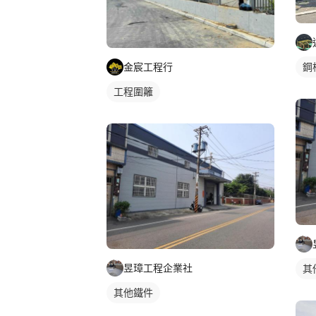
金宸工程行
鋼
工程圍籬
昱璋工程企業社
其
其他鐵件