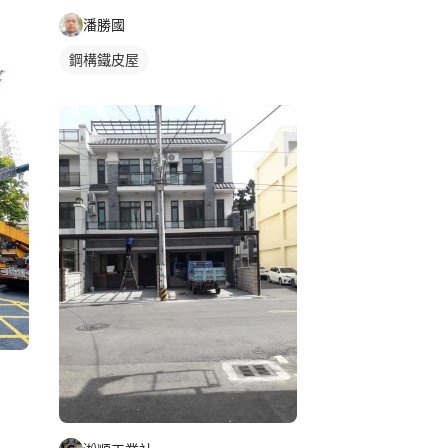
潘勝國
鋼構鐵皮屋