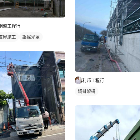
鋼毅工程行
皮屋施工
鋁採光罩
頂採光罩
利邦工程行
鋼骨架構