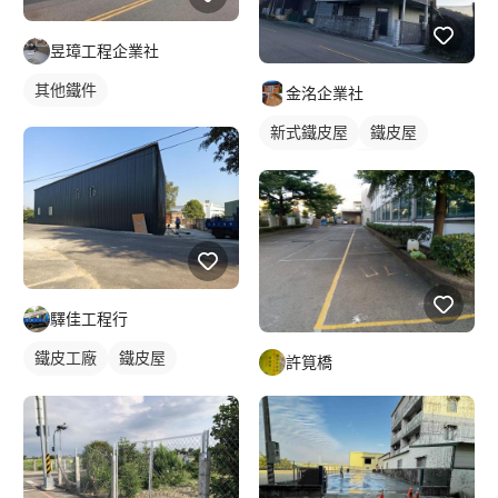
昱璋工程企業社
其他鐵件
金洺企業社
新式鐵皮屋
鐵皮屋
鐵皮浪板
外牆鐵皮
驛佳工程行
鐵皮工廠
鐵皮屋
許筧橋
鐵皮浪板