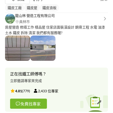
鐵皮工廠
鐵皮屋
鐵皮浪板
龍山林 營造工程有限公司
員林市
房屋營造 修繕工作 樣品屋 住家店面裝潢設計 鋼骨工程 水電 油漆
土水 鐵皮 拆除 清潔 我們都有服務喔?
正在找鐵工師傅嗎？
立即邀請專家來完成
4.81
(
779
)
2,433
位專家
免費找專家