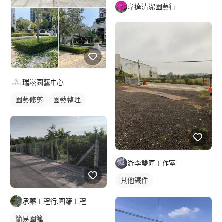
韋達清潔園藝行
瑞崧園藝中心
園藝修剪
園藝整理
游李雙匠工作室
其他鐵件
承蓁工程行.圍籬工程
簡易圍籬