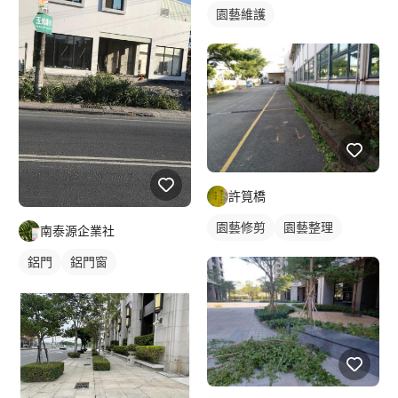
園藝維護
許筧橋
園藝修剪
園藝整理
南泰源企業社
鋁門
鋁門窗