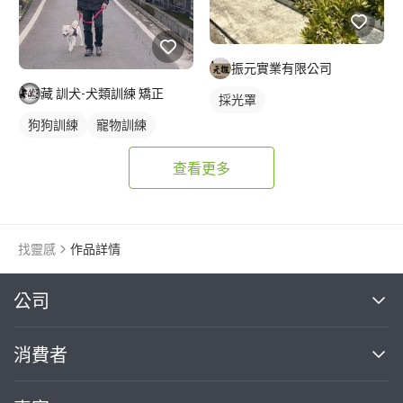
振元實業有限公司
藏 訓犬-犬類訓練 矯正
採光罩
狗狗訓練
寵物訓練
查看更多
找靈感
作品詳情
繼續完成
公司
關於我們
消費者
找專家(0)
買服務(0)
媒體報導
買服務