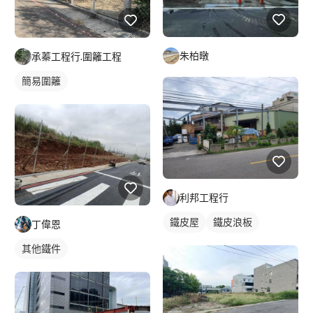
朱柏暾
承蓁工程行.圍籬工程
簡易圍籬
利邦工程行
鐵皮屋
鐵皮浪板
丁偉恩
其他鐵件