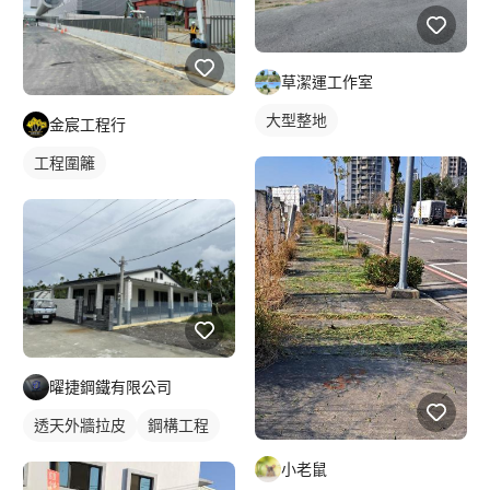
草潔運工作室
大型整地
金宸工程行
工程圍籬
曜捷鋼鐵有限公司
透天外牆拉皮
鋼構工程
小老鼠