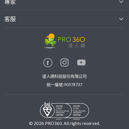
專家
部落格
如何使用PRO360
加入我們
案件中心
客服
熱門服務
投資人關係
成為專家
所有服務
客服中心
合作提案
如何接案
價格行情
使用條款
聯絡我們
專家指南
專家目錄
信任與保障
推廣服務
在地專家推薦
隱私權政策
卓越專家
達人網科技股份有限公司
關鍵字搜尋
公告
特約專家
統一編號:90378737
專業知識
勞健保專區
問專家
新手攻略
©
2026
PRO360. All rights reserved.